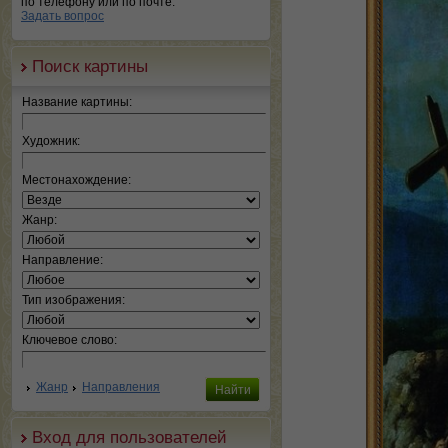
по телефону или по почте.
Задать вопрос
Поиск картины
Название картины:
Художник:
Местонахождение:
Жанр:
Направление:
Тип изображения:
Ключевое слово:
Жанр
Направления
Вход для пользователей