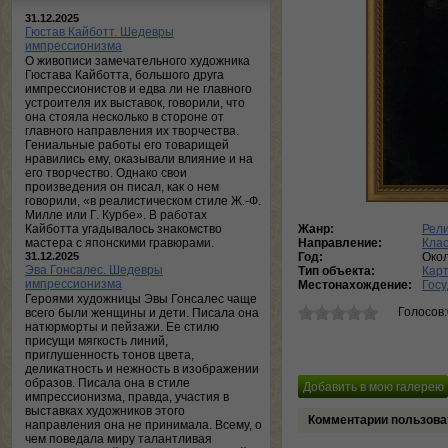
31.12.2025
Гюстав Кайботт. Шедевры
импрессионизма
О живописи замечательного художника
Гюстава Кайботта, большого друга
импрессионистов и едва ли не главного
устроителя их выставок, говорили, что
она стояла несколько в стороне от
главного направления их творчества.
Гениальные работы его товарищей
нравились ему, оказывали влияние и на
его творчество. Однако свои
произведения он писал, как о нем
говорили, «в реалистическом стиле Ж.-Ф.
Милле или Г. Курбе». В работах
Кайботта угадывалось знакомство
Жанр:
Рели
мастера с японскими гравюрами.
Направление:
Кла
31.12.2025
Год:
Око
Эва Гонсалес. Шедевры
Тип объекта:
Кар
импрессионизма
Местонахождение:
Госу
Героями художницы Эвы Гонсалес чаще
Голосов
всего были женщины и дети. Писала она
натюрморты и пейзажи. Ее стилю
присущи мягкость линий,
приглушенность тонов цвета,
деликатность и нежность в изображении
образов. Писала она в стиле
импрессионизма, правда, участия в
выставках художников этого
Комментарии пользова
направления она не принимала. Всему, о
чем поведала миру талантливая