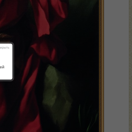
акрыть
шей