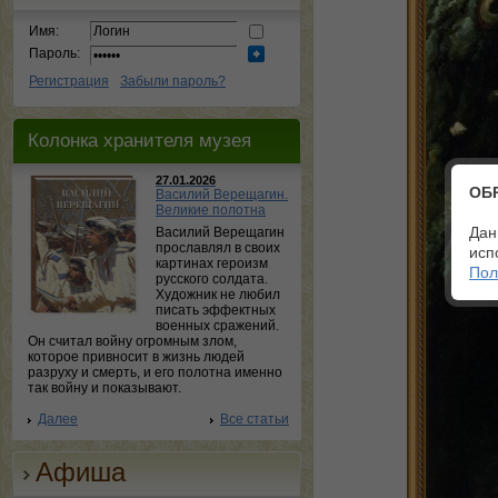
Имя:
Пароль:
Регистрация
Забыли пароль?
Колонка хранителя музея
27.01.2026
ОБ
Василий Верещагин.
Великие полотна
Дан
Василий Верещагин
прославлял в своих
исп
картинах героизм
Пол
русского солдата.
Художник не любил
писать эффектных
военных сражений.
Он считал войну огромным злом,
которое привносит в жизнь людей
разруху и смерть, и его полотна именно
так войну и показывают.
Далее
Все статьи
Афиша