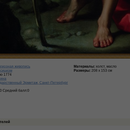
гиозная живопись
Материалы:
холст, масло
ссицизм
Размеры:
208 x 153 см
ло 1774
тина
дарственный Эрмитаж, Санкт-Петербург
:0 Средний балл:0
телей