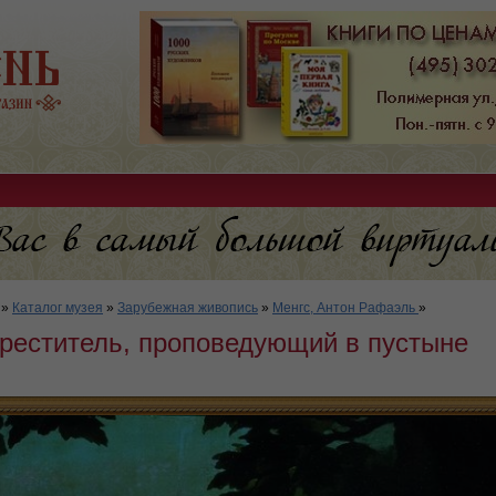
»
Каталог музея
»
Зарубежная живопись
»
Менгс, Антон Рафаэль
»
Креститель, проповедующий в пустыне