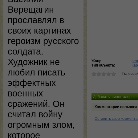
Верещагин
прославлял в
своих картинах
героизм русского
солдата.
Художник не
Жанр:
рел
Тип объекта:
Кар
любил писать
Голосов:
эффектных
военных
сражений. Он
Комментарии пользова
считал войну
Оставить свой коммент
огромным злом,
которое