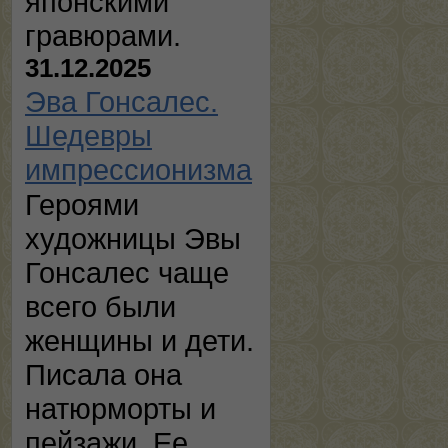
японскими
гравюрами.
31.12.2025
Эва Гонсалес.
Шедевры
импрессионизма
Героями
художницы Эвы
Гонсалес чаще
всего были
женщины и дети.
Писала она
натюрморты и
пейзажи. Ее