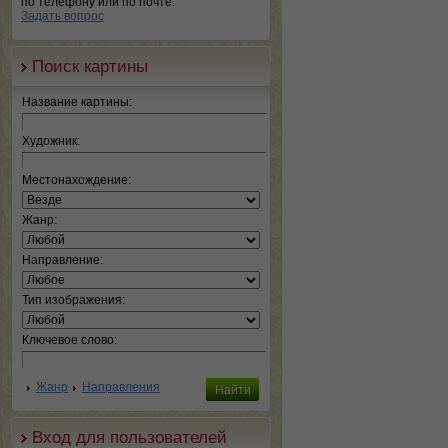
по телефону или по почте.
Задать вопрос
Поиск картины
Название картины:
Художник:
Местонахождение:
Жанр:
Направление:
Тип изображения:
Ключевое слово:
Жанр
Направления
Вход для пользователей