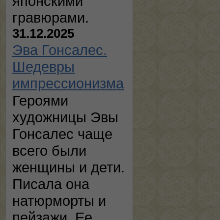
японскими
гравюрами.
31.12.2025
Эва Гонсалес.
Шедевры
импрессионизма
Героями
художницы Эвы
Гонсалес чаще
всего были
женщины и дети.
Писала она
натюрморты и
пейзажи. Ее