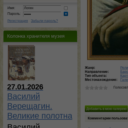
Имя:
Пароль:
Регистрация
Забыли пароль?
Колонка хранителя музея
Жанр:
Рели
Направление:
Баро
Тип объекта:
Кар
Местонахождение:
Гале
27.01.2026
Голосов:
Василий
Верещагин.
Великие полотна
Комментарии пользова
Василий