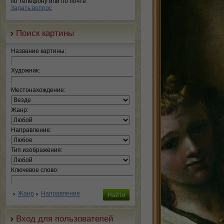
по телефону или по почте.
Задать вопрос
Поиск картины
Название картины:
Художник:
Местонахождение:
Жанр:
Направление:
Тип изображения:
Ключевое слово:
Жанр
Направления
Вход для пользователей