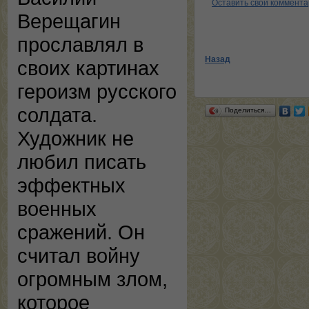
Оставить свой коммент
Верещагин
прославлял в
Назад
своих картинах
героизм русского
солдата.
Поделиться…
Художник не
любил писать
эффектных
военных
сражений. Он
считал войну
огромным злом,
которое