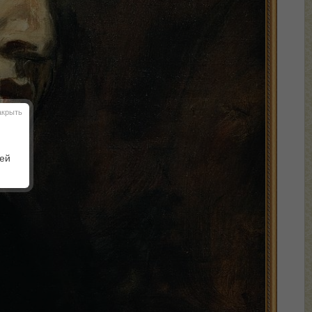
акрыть
шей