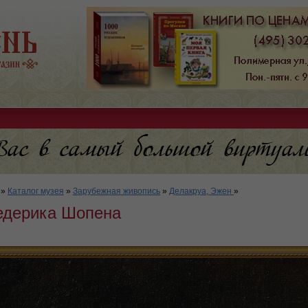
»
Каталог музея
»
Зарубежная живопись
»
Делакруа, Эжен
»
едерика Шопена