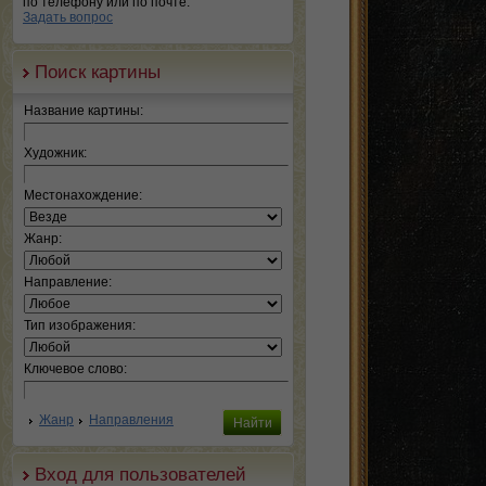
по телефону или по почте.
Задать вопрос
Поиск картины
Название картины:
Художник:
Местонахождение:
Жанр:
Направление:
Тип изображения:
Ключевое слово:
Жанр
Направления
Вход для пользователей