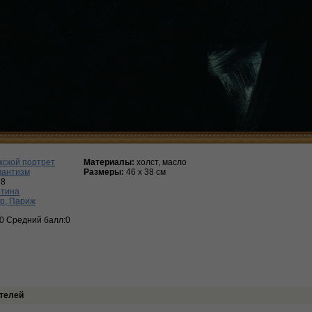
ской портрет
Материалы:
холст, масло
мантизм
Размеры:
46 х 38 см
38
ртина
р, Париж
:0 Средний балл:0
телей