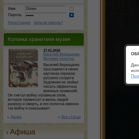
Имя:
Пароль:
Регистрация
Забыли пароль?
Колонка хранителя музея
27.01.2026
ОБ
Василий Верещагин.
Великие полотна
Дан
Василий Верещагин
прославлял в своих
исп
картинах героизм
Пол
русского солдата.
Художник не любил
писать эффектных
военных сражений.
Он считал войну огромным злом,
которое привносит в жизнь людей
разруху и смерть, и его полотна именно
так войну и показывают.
Далее
Все статьи
Афиша