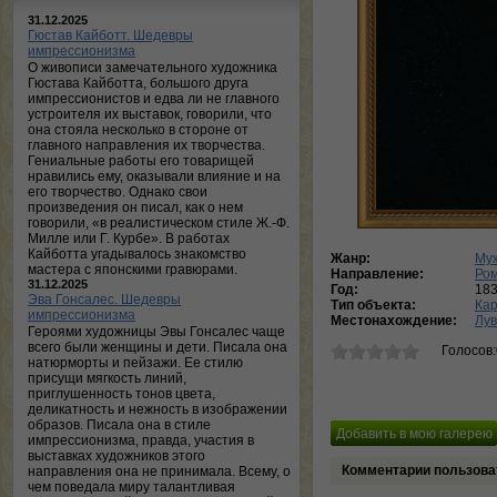
31.12.2025
Гюстав Кайботт. Шедевры
импрессионизма
О живописи замечательного художника
Гюстава Кайботта, большого друга
импрессионистов и едва ли не главного
устроителя их выставок, говорили, что
она стояла несколько в стороне от
главного направления их творчества.
Гениальные работы его товарищей
нравились ему, оказывали влияние и на
его творчество. Однако свои
произведения он писал, как о нем
говорили, «в реалистическом стиле Ж.-Ф.
Милле или Г. Курбе». В работах
Кайботта угадывалось знакомство
Жанр:
Муж
мастера с японскими гравюрами.
Направление:
Ро
31.12.2025
Год:
18
Эва Гонсалес. Шедевры
Тип объекта:
Ка
импрессионизма
Местонахождение:
Лув
Героями художницы Эвы Гонсалес чаще
всего были женщины и дети. Писала она
Голосов
натюрморты и пейзажи. Ее стилю
присущи мягкость линий,
приглушенность тонов цвета,
деликатность и нежность в изображении
образов. Писала она в стиле
импрессионизма, правда, участия в
выставках художников этого
Комментарии пользова
направления она не принимала. Всему, о
чем поведала миру талантливая