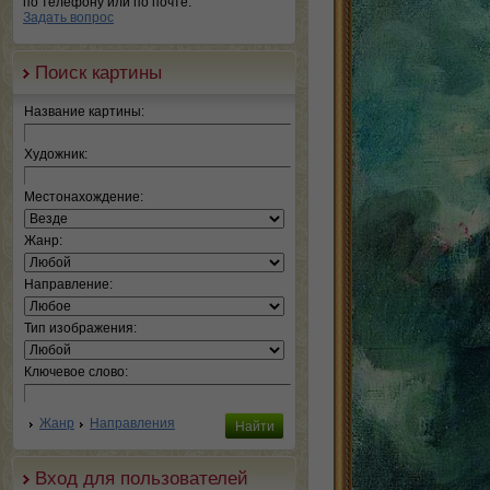
по телефону или по почте.
Задать вопрос
Поиск картины
Название картины:
Художник:
Местонахождение:
Жанр:
Направление:
Тип изображения:
Ключевое слово:
Жанр
Направления
Вход для пользователей