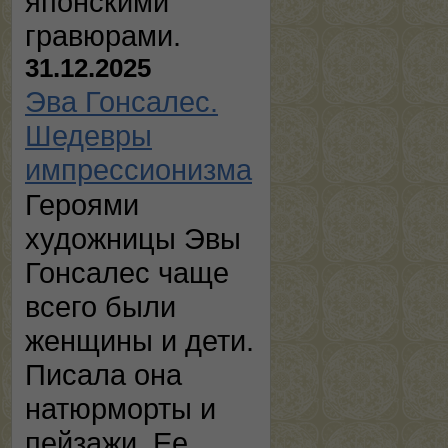
японскими
гравюрами.
31.12.2025
Эва Гонсалес.
Шедевры
импрессионизма
Героями
художницы Эвы
Гонсалес чаще
всего были
женщины и дети.
Писала она
натюрморты и
пейзажи. Ее