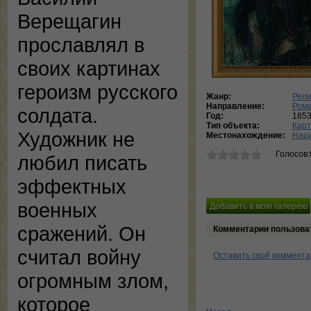
Верещагин
прославлял в
своих картинах
героизм русского
Жанр:
Рели
Направление:
Ром
солдата.
Год:
185
Тип объекта:
Кар
Художник не
Местонахождение:
Наци
Голосов:
любил писать
эффектных
военных
сражений. Он
Комментарии пользова
считал войну
Оставить свой коммент
огромным злом,
которое