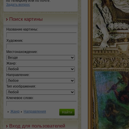
по телефону или по почте.
Задать вопрос
Поиск картины
Название картины:
Художник:
Местонахождение:
Жанр:
Направление:
Тип изображения:
Ключевое слово:
Жанр
Направления
Вход для пользователей