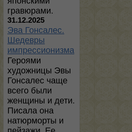
японскими
гравюрами.
31.12.2025
Эва Гонсалес.
Шедевры
импрессионизма
Героями
художницы Эвы
Гонсалес чаще
всего были
женщины и дети.
Писала она
натюрморты и
пейзажи. Ее