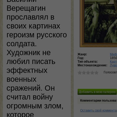
Верещагин
прославлял в
своих картинах
героизм русского
солдата.
Художник не
Жанр:
Мифо
Год:
185
любил писать
Тип объекта:
Кар
Местонахождение:
Лувр
эффектных
Голосов:
военных
сражений. Он
считал войну
Комментарии пользова
огромным злом,
Оставить свой коммент
которое