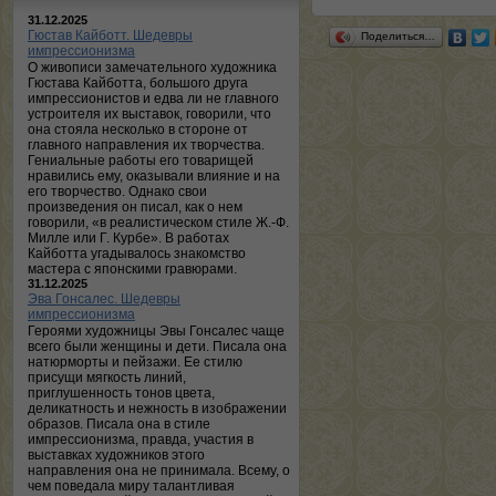
31.12.2025
Гюстав Кайботт. Шедевры
Поделиться…
импрессионизма
О живописи замечательного художника
Гюстава Кайботта, большого друга
импрессионистов и едва ли не главного
устроителя их выставок, говорили, что
она стояла несколько в стороне от
главного направления их творчества.
Гениальные работы его товарищей
нравились ему, оказывали влияние и на
его творчество. Однако свои
произведения он писал, как о нем
говорили, «в реалистическом стиле Ж.-Ф.
Милле или Г. Курбе». В работах
Кайботта угадывалось знакомство
мастера с японскими гравюрами.
31.12.2025
Эва Гонсалес. Шедевры
импрессионизма
Героями художницы Эвы Гонсалес чаще
всего были женщины и дети. Писала она
натюрморты и пейзажи. Ее стилю
присущи мягкость линий,
приглушенность тонов цвета,
деликатность и нежность в изображении
образов. Писала она в стиле
импрессионизма, правда, участия в
выставках художников этого
направления она не принимала. Всему, о
чем поведала миру талантливая