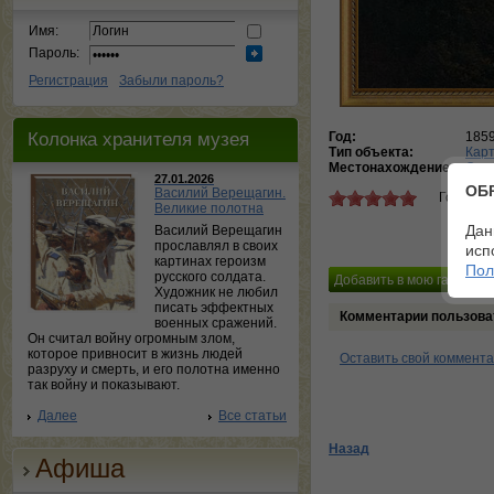
Имя:
Пароль:
Регистрация
Забыли пароль?
Колонка хранителя музея
Год:
185
Тип объекта:
Кар
Местонахождение:
Оде
27.01.2026
ОБ
Василий Верещагин.
Голосов
Великие полотна
Дан
Василий Верещагин
прославлял в своих
исп
картинах героизм
Пол
русского солдата.
Художник не любил
писать эффектных
Комментарии пользова
военных сражений.
Он считал войну огромным злом,
которое привносит в жизнь людей
Оставить свой коммент
разруху и смерть, и его полотна именно
так войну и показывают.
Далее
Все статьи
Назад
Афиша