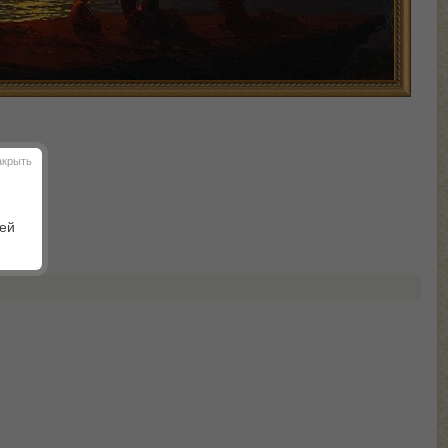
акрыть
шей