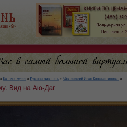
»
Каталог музея
»
Русская живопись
»
Айвазовский Иван Константинович
»
у. Вид на Аю-Даг