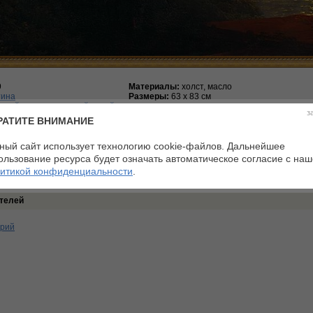
9
Материалы:
холст, масло
тина
Размеры:
63 х 83 см
сский художественный музей
з
РАТИТЕ ВНИМАНИЕ
:1 Средний балл:5
ный сайт использует технологию cookie-файлов. Дальнейшее
ользование ресурса будет означать автоматическое согласие с на
итикой конфиденциальности
.
телей
арий