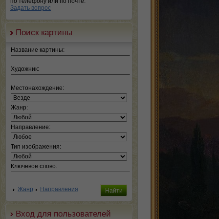
по телефону или по почте.
Задать вопрос
Поиск картины
Название картины:
Художник:
Местонахождение:
Жанр:
Направление:
Тип изображения:
Ключевое слово:
Жанр
Направления
Вход для пользователей