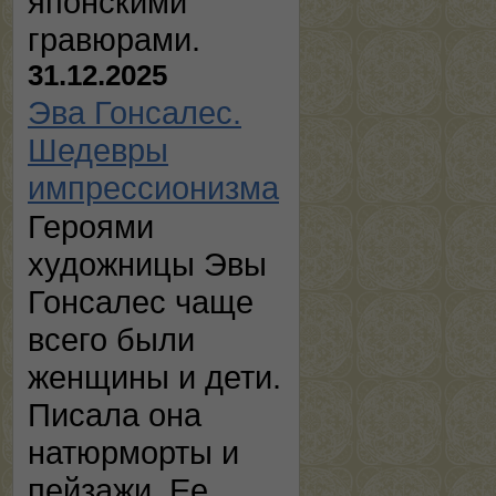
японскими
гравюрами.
31.12.2025
Эва Гонсалес.
Шедевры
импрессионизма
Героями
художницы Эвы
Гонсалес чаще
всего были
женщины и дети.
Писала она
натюрморты и
пейзажи. Ее