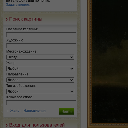
по телефону или по почте.
Задать вопрос
Поиск картины
Название картины:
Художник:
Местонахождение:
Жанр:
Направление:
Тип изображения:
Ключевое слово:
Жанр
Направления
Вход для пользователей