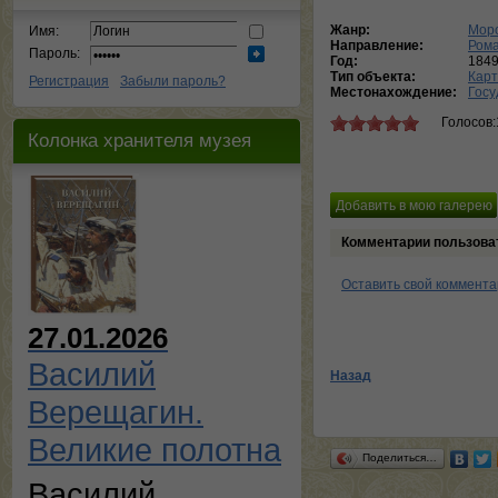
Жанр:
Морс
Имя:
Направление:
Ром
Пароль:
Год:
184
Тип объекта:
Кар
Регистрация
Забыли пароль?
Местонахождение:
Госу
Голосов:
Колонка хранителя музея
Комментарии пользова
Оставить свой коммент
27.01.2026
Василий
Назад
Верещагин.
Великие полотна
Поделиться…
Василий