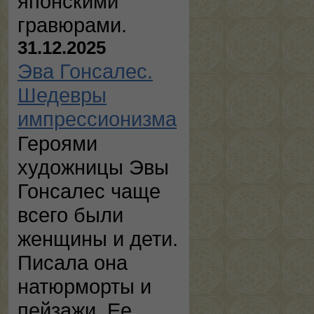
японскими
гравюрами.
31.12.2025
Эва Гонсалес.
Шедевры
импрессионизма
Героями
художницы Эвы
Гонсалес чаще
всего были
женщины и дети.
Писала она
натюрморты и
пейзажи. Ее