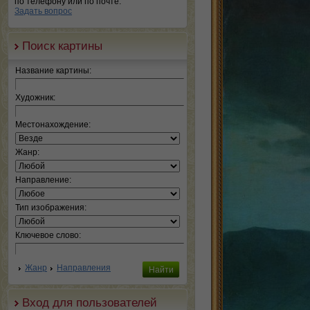
по телефону или по почте.
Задать вопрос
Поиск картины
Название картины:
Художник:
Местонахождение:
Жанр:
Направление:
Тип изображения:
Ключевое слово:
Жанр
Направления
Вход для пользователей