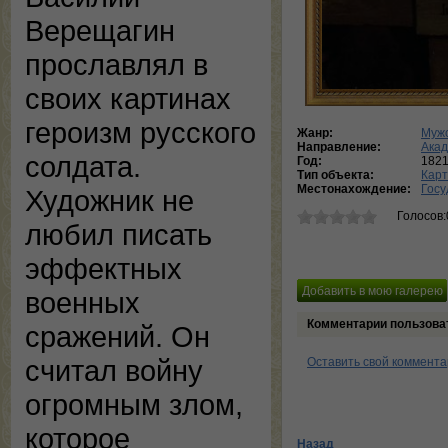
Верещагин
прославлял в
своих картинах
героизм русского
Жанр:
Мужс
Направление:
Ака
солдата.
Год:
182
Тип объекта:
Кар
Местонахождение:
Госу
Художник не
Голосов:
любил писать
эффектных
военных
Комментарии пользова
сражений. Он
считал войну
Оставить свой коммент
огромным злом,
которое
Назад