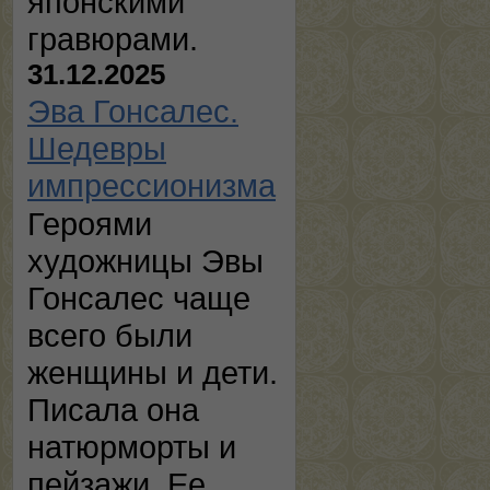
японскими
гравюрами.
31.12.2025
Эва Гонсалес.
Шедевры
импрессионизма
Героями
художницы Эвы
Гонсалес чаще
всего были
женщины и дети.
Писала она
натюрморты и
пейзажи. Ее