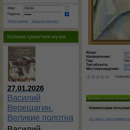
Имя:
Пароль:
Регистрация
Забыли пароль?
Колонка хранителя музея
Жанр:
на
Направление:
Пос
Год:
Ок
Тип объекта:
Кар
Местонахождение:
Муз
Голосов:
27.01.2026
Василий
Верещагин.
Комментарии пользова
Великие полотна
Оставить свой коммент
Василий