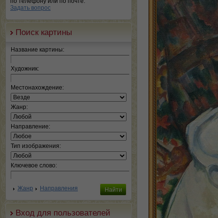
по телефону или по почте.
Задать вопрос
Поиск картины
Название картины:
Художник:
Местонахождение:
Жанр:
Направление:
Тип изображения:
Ключевое слово:
Жанр
Направления
Вход для пользователей