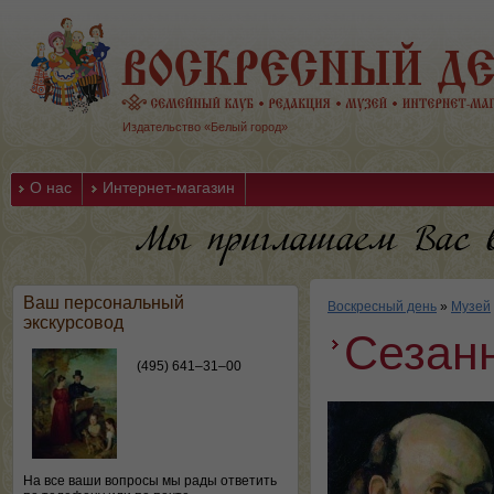
Издательство «Белый город»
О нас
Интернет-магазин
Ваш персональный
Воскресный день
»
Музей
экскурсовод
Сезанн
(495) 641–31–00
На все ваши вопросы мы рады ответить