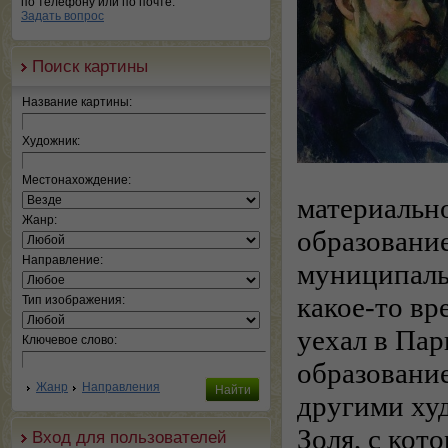
по телефону или по почте.
Задать вопрос
Поиск картины
Название картины:
Художник:
Местонахождение:
материально
Жанр:
образование
Направление:
муниципаль
какое-то вр
Тип изображения:
уехал в Пар
Ключевое слово:
образование
Жанр
Направления
другими ху
Золя, с кот
Вход для пользователей