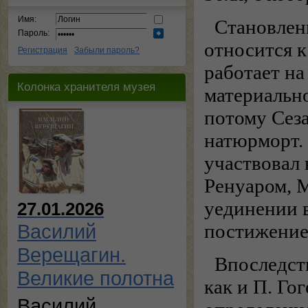
Имя:
Становлен
Пароль:
относится к
Регистрация
Забыли пароль?
работает на
Колонка хранителя музея
материально
потому Сез
натюрморт.
участвовал 
Ренуаром, М
уединении в
27.01.2026
постижение
Василий
Верещагин.
Впоследст
Великие полотна
как и П. Го
Василий