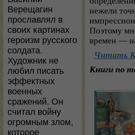
определени
Верещагин
нежели точ
прославлял в
импрессион
своих картинах
Поэтому мн
героизм русского
времен — н
солдата.
Читать К
Художник не
Книги по т
любил писать
эффектных
военных
сражений. Он
считал войну
огромным злом,
которое