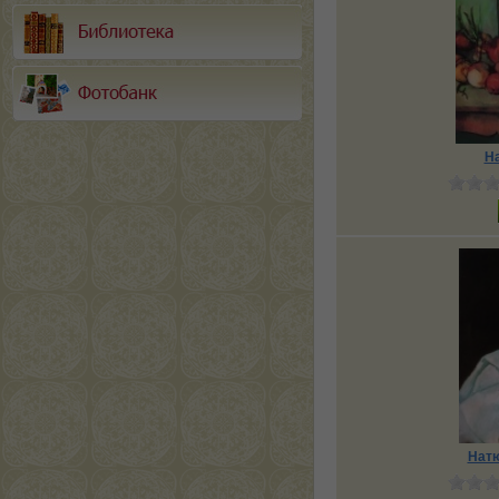
Н
Натю