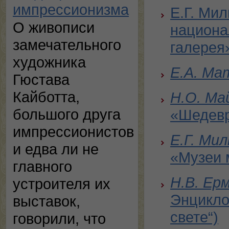
импрессионизма
Е.Г. Ми
О живописи
национа
замечательного
галерея
художника
Е.А. Ма
Гюстава
Кайботта,
Н.О. Ма
большого друга
«Шедевр
импрессионистов
Е.Г. Ми
и едва ли не
«Музеи 
главного
Н.В. Ерм
устроителя их
Энцикло
выставок,
свете“)
говорили, что