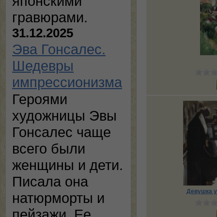
японскими
гравюрами.
31.12.2025
Эва Гонсалес.
Шедевры
импрессионизма
Героями
художницы Эвы
Гонсалес чаще
всего были
женщины и дети.
Писала она
Девушка у
натюрморты и
пейзажи. Ее