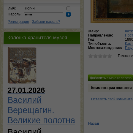
Имя:
Пароль:
Регистрация
Забыли пароль?
Жанр:
нат
Направление:
Пос
Колонка хранителя музея
Год:
189
Тип объекта:
Кар
Местонахождение:
Госу
Голосов:
Комментарии пользова
27.01.2026
Василий
Оставить свой коммент
Верещагин.
Великие полотна
Назад
Василий