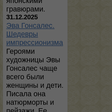
японскими
гравюрами.
31.12.2025
Эва Гонсалес.
Шедевры
импрессионизма
Героями
художницы Эвы
Гонсалес чаще
всего были
женщины и дети.
Писала она
натюрморты и
пейзажи. Ее