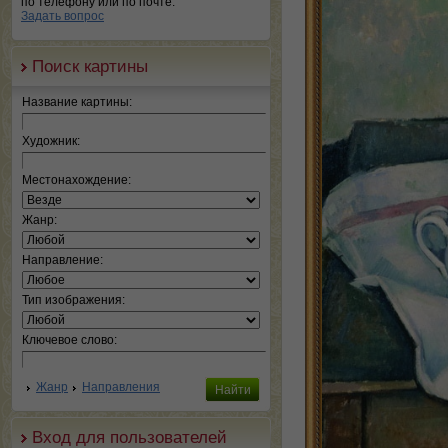
по телефону или по почте.
Задать вопрос
Поиск картины
Название картины:
Художник:
Местонахождение:
Жанр:
Направление:
Тип изображения:
Ключевое слово:
Жанр
Направления
Вход для пользователей