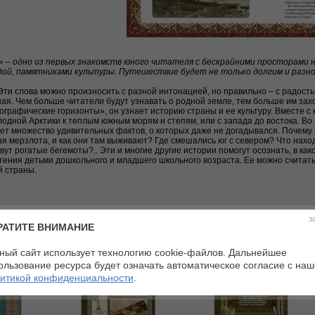
» – одно из первых знакомств юного читателя с бескрайними просторами н
одой, памятниками культуры. Путешествие будет не только долгим и разн
Эти слова можно произносить с разной интонацией, но правильно – с радост
ая. Чем больше читатели будут узнавать о родной земле, тем больше им зах
ографические горизонты», он узнает историю страны и ее культуру. Вместе с
олодной Арктики к теплым южным морям и степям, или с запада до востока. Во
ет множество удивительных фактов, о которых даже не догадывался. Почему
ая мерзлота, и как они там выживают? Где смешались юг с севером? Что нахо
вут рогатые бегемоты?.. Эти и многие другие истории помогут осознать, в ка
тения детьми дошкольного и младшего школьного возраста. Ее можно считать
й страны.
з
РАТИТЕ ВНИМАНИЕ
ный сайт использует технологию cookie-файлов. Дальнейшее
ользование ресурса будет означать автоматическое согласие с на
итикой конфиденциальности
.