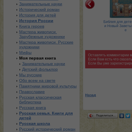
Занимательные науки
Исторический роман
История для детей
История России
Кошки и собаки
Ладушки. Энциклопедия
Библия для дете
Книга героев
детского фольклора
и Новый Заветы.
е
Мастера живописи.
Зарубежные художники
Мастера живописи. Русские
художники
Мифы
Оставлять комментарии м
Моя первая книга
Если Вам есть что сказа
Занимательные науки
Если Вы уже зарегистрир
Детский фольклор
Мы русские
Обо всем на свете
Памятники мировой культуры
Православие
Назад
Русская классическая
библиотека
Русская книга
Русская семья. Книги для
Поделиться…
детей
Русская школа
Русский исторический роман