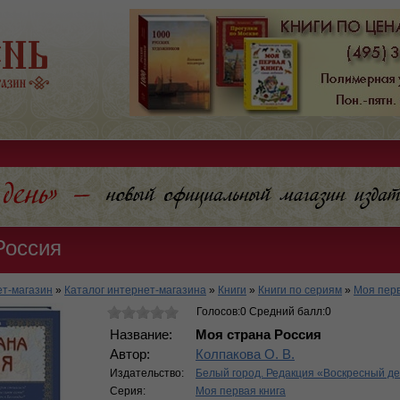
Россия
т-магазин
»
Каталог интернет-магазина
»
Книги
»
Книги по сериям
»
Моя перв
Голосов:0 Средний балл:0
Название:
Моя страна Россия
Автор:
Колпакова О. В.
Издательство:
Белый город. Редакция «Воскресный д
Серия:
Моя первая книга