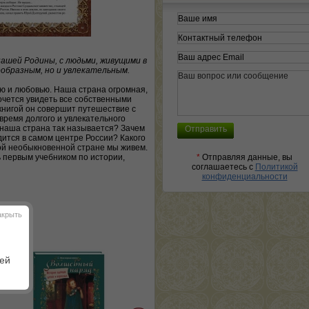
ашей Родины, с людьми, живущими в
ообразным, но и увлекательным.
ью и любовью. Наша страна огромная,
очется увидеть все собственными
 книгой он совершит путешествие с
 время долгого и увлекательного
 наша страна так называется? Зачем
дится в самом центре России? Какого
кой необыкновенной стране мы живем.
 первым учебником по истории,
*
Отправляя данные, вы
соглашаетесь с
Политикой
конфиденциальности
акрыть
шей