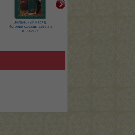
Волшебный наряд.
Детский травник. 2-е изд-
Дома
История одежды детей и
е
взрослых