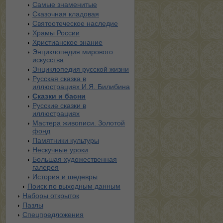
Самые знаменитые
Сказочная кладовая
Святоотеческое наследие
Храмы России
Христианское знание
Энциклопедия мирового
искусства
Энциклопедия русской жизни
Русская сказка в
иллюстрациях И.Я. Билибина
Сказки и басни
Русские сказки в
иллюстрациях
Мастера живописи. Золотой
фонд
Памятники культуры
Нескучные уроки
Большая художественная
галерея
История и шедевры
Поиск по выходным данным
Наборы открыток
Пазлы
Спецпредложения