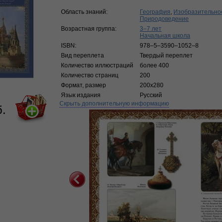
Область знаний:
География
,
Изобразительное
Природоведение
Возрастная группа:
3–7 лет
Начальная школа
ISBN:
978–5–3590–1052–8
Вид переплета
Твердый переплет
Количество иллюстраций
более 400
Количество страниц
200
Формат, размер
200х280
Язык издания
Русский
Скрыть дополнительную информацию
б.