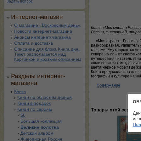
Задать вопрос
Интернет-магазин
О магазине «Воскресный день»
Книга «Моя страна Россия
Новости интернет-магазина
России, с историей, прир
Анонсы интернет-магазина
«Моя страна – Россия!» 
Оплата и доставка
разнообразная, удивительн
Описание для блока Книга дня.
глазами. Ему откроются «ге
Текст располагается над
севера на юг – от снегов х
путешествия читатель узна
Картинкой и кратким описанием
люди селятся там, где вечн
цвета Черное море? Где жи
Книга предназначена для ч
Разделы интернет-
географии и культуре наше
магазина
Содержание
Книги
Книги по областям знаний
ОБ
Книги в подарок
Книги по сериям
Товары этой серии:
Дан
50
исп
Большая коллекция
Пол
Великие полотна
Детский альбом
Живописная Россия