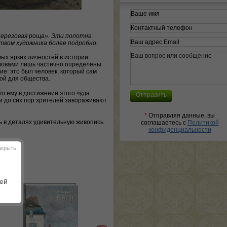
«Березовая роща». Эти полотна
твом художника более подробно.
ых ярких личностей в истории
словами лишь частично определены
е: это был человек, который сам
ой для общества.
го ему в достижении этого чуда
и до сих пор зрителей завораживают
*
Отправляя данные, вы
ь в деталях удивительную живопись
соглашаетесь с
Политикой
конфиденциальности
акрыть
шей