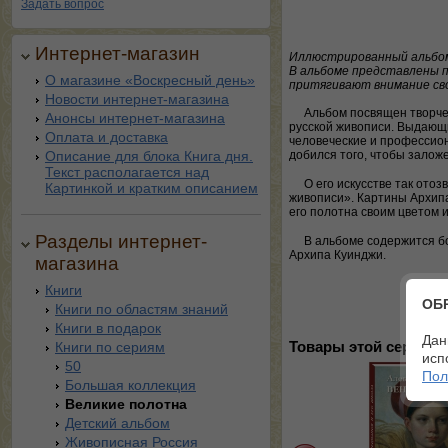
Задать вопрос
Интернет-магазин
Иллюстрированный альбо
В альбоме представлены п
О магазине «Воскресный день»
притягивают внимание сво
Новости интернет-магазина
Альбом посвящен творче
Анонсы интернет-магазина
русской живописи. Выдающ
Оплата и доставка
человеческие и профессион
Описание для блока Книга дня.
добился того, чтобы залож
Текст располагается над
О его искусстве так отоз
Картинкой и кратким описанием
живописи». Картины Архипа
его полотна своим цветом 
Разделы интернет-
В альбоме содержится б
Архипа Куинджи.
магазина
Книги
ОБ
Книги по областям знаний
Книги в подарок
Дан
Книги по сериям
Товары этой серии:
исп
50
Пол
Большая коллекция
Великие полотна
Детский альбом
Живописная Россия