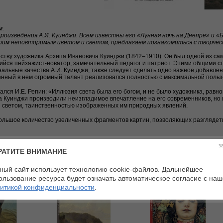
м.
роизведения А.И. Куинджи. Всем известны его «Лунная ночь на Днепре» и 
им неповторимым цветом и светом, предлагаем познакомиться с творчес
ству художника Архипа Ивановича Куинджи (1842–1910). Он был одной из сам
ийся пейзажист-новатор, замечательный педагог и патриот. Этими общими 
альные качества А.И. Куинджи, также следует сделать одно важное добавлени
енный в нем огромный талант реализовался полностью с максимальной польз
вался И.Е. Репин: «Иллюзия света была его богом, и не было художника, равно
 Куинджи производили неизгладимое впечатление на его современников, но 
и светом, таинственностью изображенных им природных явлений.
ольшое количество увеличенных фрагментов картин, позволяющих разглядет
з
РАТИТЕ ВНИМАНИЕ
ный сайт использует технологию cookie-файлов. Дальнейшее
ользование ресурса будет означать автоматическое согласие с на
итикой конфиденциальности
.