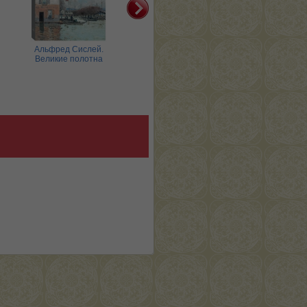
Альфред Сислей.
Амедео Модильяни.
Андре
Великие полотна
Великие полотна