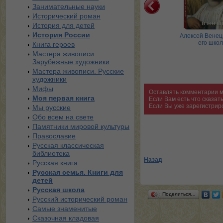
Занимательные науки
Исторический роман
История для детей
История России
Импрессионизм.
Импрессионизм. Пейзаж.
Алексей Венец
тюрморт. Великие
Великие полотна
его шко
Книга героев
полотна
Мастера живописи.
Зарубежные художники
Мастера живописи. Русские
художники
Мифы
Оставлять комментарии м
Моя первая книга
Если Вам есть что сказа
Если Вы уже зарегистрир
Мы русские
Обо всем на свете
Памятники мировой культуры
Православие
Русская классическая
библиотека
Назад
Русская книга
Русская семья. Книги для
детей
Русская школа
Поделиться…
Русский исторический роман
Самые знаменитые
Сказочная кладовая