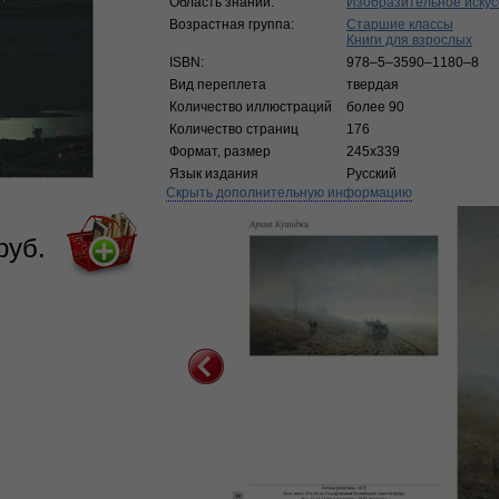
Область знаний:
Изобразительное искус
Возрастная группа:
Старшие классы
Книги для взрослых
ISBN:
978–5–3590–1180–8
Вид переплета
твердая
Количество иллюстраций
более 90
Количество страниц
176
Формат, размер
245x339
Язык издания
Русский
Скрыть дополнительную информацию
руб.