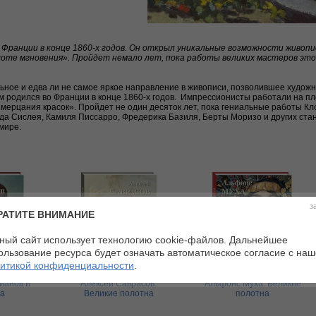
 Франции в конце 1860-х годов. Он открыл уникальные возможности живопи
асоте мгновения». Пройдет немало лет, пока работы великих мастеров эт
ьное и едва ли не самое яркое направление в живописи, позволившее художн
 родился во Франции в конце 1860-х годов. Импрессионисты работали на пл
мерцания красок». Пройдет не один десяток лет, пока гениальные работы Кл
да Сислея, Камиля Писсарро, Фредерика Базиля, Берты Моризо и других ста
мире.
з
РАТИТЕ ВНИМАНИЕ
ный сайт использует технологию cookie-файлов. Дальнейшее
ользование ресурса будет означать автоматическое согласие с на
итикой конфиденциальности
.
ианов и
Алексей Саврасов.
Альфонс Муха. Великие
ла
Великие полотна
полотна