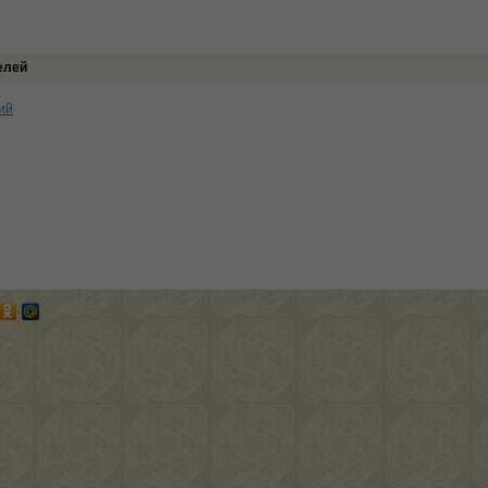
елей
ий