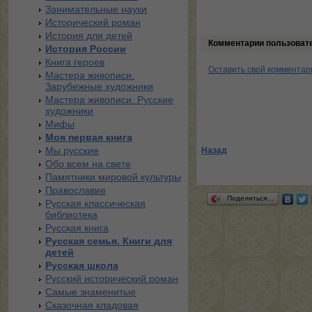
Занимательные науки
Исторический роман
История для детей
Комментарии пользоват
История России
Книга героев
Оставить свой комментар
Мастера живописи.
Зарубежные художники
Мастера живописи. Русские
художники
Мифы
Моя первая книга
Мы русские
Назад
Обо всем на свете
Памятники мировой культуры
Православие
Поделиться…
Русская классическая
библиотека
Русская книга
Русская семья. Книги для
детей
Русская школа
Русский исторический роман
Самые знаменитые
Сказочная кладовая