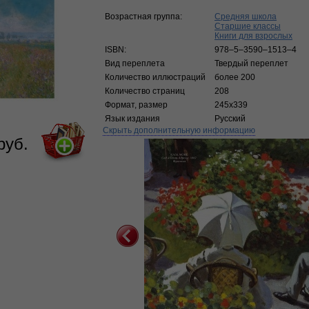
Возрастная группа:
Средняя школа
Старшие классы
Книги для взрослых
ISBN:
978–5–3590–1513–4
Вид переплета
Твердый переплет
Количество иллюстраций
более 200
Количество страниц
208
Формат, размер
245х339
Язык издания
Русский
Скрыть дополнительную информацию
руб.