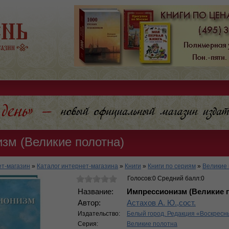
зм (Великие полотна)
т-магазин
»
Каталог интернет-магазина
»
Книги
»
Книги по сериям
»
Великие
Голосов:0 Средний балл:0
Название:
Импрессионизм (Великие 
Автор:
Астахов А. Ю.,сост.
Издательство:
Белый город. Редакция «Воскресн
Серия:
Великие полотна