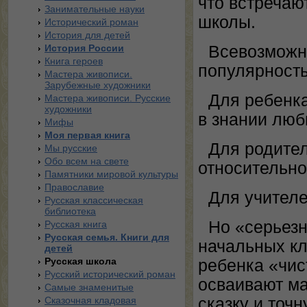
что встречаю
Занимательные науки
школы.
Исторический роман
История для детей
История России
Всевозможн
Книга героев
популярность 
Мастера живописи.
Зарубежные художники
Для ребенка
Мастера живописи. Русские
художники
в знании люб
Мифы
Моя первая книга
Для родител
Мы русские
Обо всем на свете
относительно
Памятники мировой культуры
Православие
Для учителе
Русская классическая
библиотека
Но «серьезн
Русская книга
Русская семья. Книги для
начальных кл
детей
Русская школа
ребенка «чис
Русский исторический роман
осваивают ма
Самые знаменитые
Сказочная кладовая
сказку и точ