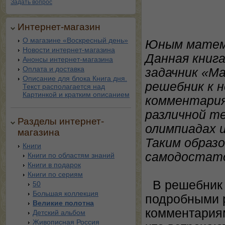
Задать вопрос
Интернет-магазин
О магазине «Воскресный день»
Юным матем
Новости интернет-магазина
Данная книг
Анонсы интернет-магазина
Оплата и доставка
задачник «М
Описание для блока Книга дня.
решебник к н
Текст располагается над
Картинкой и кратким описанием
комментария
различной т
Разделы интернет-
олимпиадах 
магазина
Таким образо
Книги
самодостато
Книги по областям знаний
Книги в подарок
Книги по сериям
В решебник
50
Большая коллекция
подробными 
Великие полотна
комментариям
Детский альбом
Живописная Россия