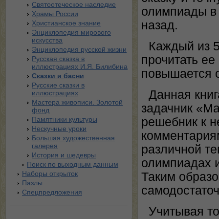
Святоотеческое наследие
олимпиады в 
Храмы России
назад.
Христианское знание
Энциклопедия мирового
искусства
Каждый из 5
Энциклопедия русской жизни
прочитать ее
Русская сказка в
иллюстрациях И.Я. Билибина
повышается от
Сказки и басни
Русские сказки в
Данная книг
иллюстрациях
Мастера живописи. Золотой
задачник «Ма
фонд
Памятники культуры
решебник к н
Нескучные уроки
комментариям
Большая художественная
галерея
различной те
История и шедевры
олимпиадах и
Поиск по выходным данным
Наборы открыток
Таким образо
Пазлы
самодостаточ
Спецпредложения
Учитывая то