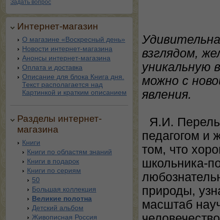
Задать вопрос
Интернет-магазин
Удивительна
О магазине «Воскресный день»
Новости интернет-магазина
взглядом, же
Анонсы интернет-магазина
уникальную 
Оплата и доставка
Описание для блока Книга дня.
можно с нов
Текст располагается над
явления.
Картинкой и кратким описанием
Разделы интернет-
Я.И. Перель
магазина
педагогом и 
Книги
том, что хор
Книги по областям знаний
школьника-по
Книги в подарок
Книги по сериям
любознательн
50
природы, узн
Большая коллекция
Великие полотна
масштаб науч
Детский альбом
человечество
Живописная Россия