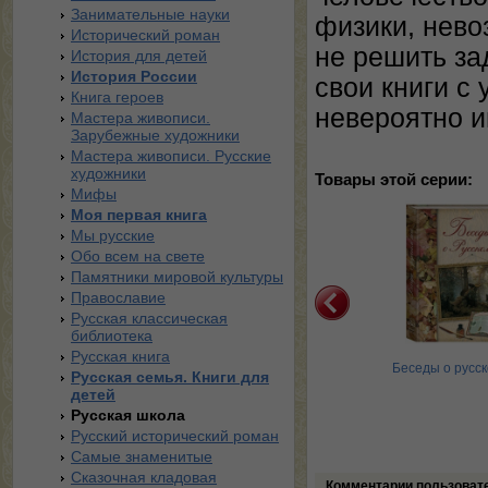
Занимательные науки
физики, нево
Исторический роман
не решить за
История для детей
История России
свои книги с
Книга героев
невероятно и
Мастера живописи.
Зарубежные художники
Мастера живописи. Русские
художники
Товары этой серии:
Мифы
Моя первая книга
Мы русские
Обо всем на свете
Памятники мировой культуры
Православие
Русская классическая
библиотека
Русская книга
ник Арифметических
Свет и цвет. По
Беседы о русск
Русская семья. Книги для
задач. Дроби
материалам физического
детей
кружка
Русская школа
Русский исторический роман
Самые знаменитые
Сказочная кладовая
Комментарии пользоват