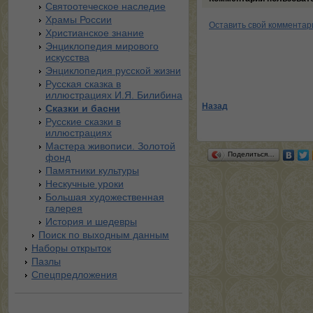
Святоотеческое наследие
Храмы России
Оставить свой комментар
Христианское знание
Энциклопедия мирового
искусства
Энциклопедия русской жизни
Русская сказка в
иллюстрациях И.Я. Билибина
Назад
Сказки и басни
Русские сказки в
иллюстрациях
Мастера живописи. Золотой
Поделиться…
фонд
Памятники культуры
Нескучные уроки
Большая художественная
галерея
История и шедевры
Поиск по выходным данным
Наборы открыток
Пазлы
Спецпредложения