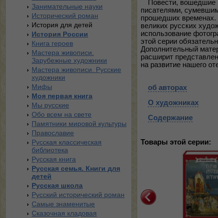
Повести, вошедшие 
Занимательные науки
писателями, сумевшим
Исторический роман
прошедших временах. 
История для детей
великих русских худож
использование фотогра
История России
этой серии обязатель
Книга героев
Дополнительный матер
Мастера живописи.
расширит представлен
Зарубежные художники
на развитие нашего от
Мастера живописи. Русские
художники
Мифы
об авторах
Моя первая книга
О художниках
Мы русские
Обо всем на свете
Содержание
Памятники мировой культуры
Православие
Русская классическая
Товары этой серии:
библиотека
Русская книга
Русская семья. Книги для
детей
Русская школа
Русский исторический роман
Самые знаменитые
Сказочная кладовая