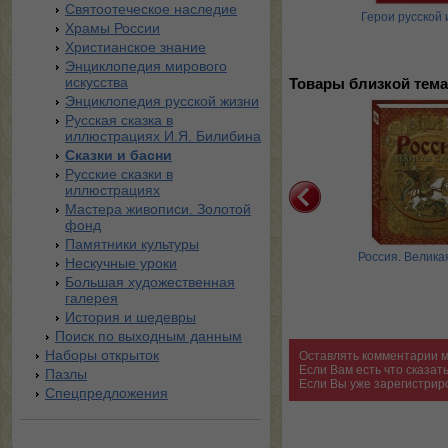
Святоотеческое наследие
Россия 1812
Русские цари
Герои русской 
Храмы России
Христианское знание
Энциклопедия мирового
искусства
Товары близкой тема
Энциклопедия русской жизни
Русская сказка в
иллюстрациях И.Я. Билибина
Сказки и басни
Русские сказки в
иллюстрациях
Мастера живописи. Золотой
фонд
Памятники культуры
оссия державная.
Русские цари
Россия. Велика
Нескучные уроки
емониал, атрибуты и
Большая художественная
структура …
галерея
История и шедевры
Поиск по выходным данным
Наборы открыток
Оставлять комментарии м
Если Вам есть что сказа
Пазлы
Если Вы уже зарегистрир
Спецпредложения