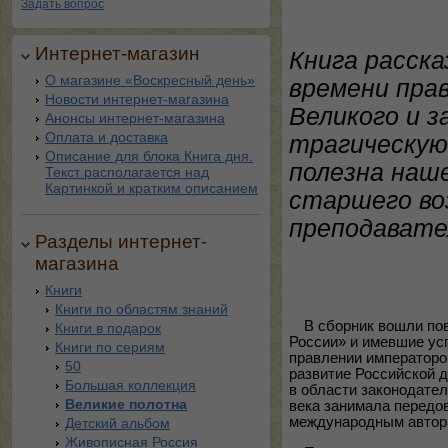
Задать вопрос
Интернет-магазин
Книга расска
О магазине «Воскресный день»
времени пра
Новости интернет-магазина
Великого и з
Анонсы интернет-магазина
Оплата и доставка
трагическую
Описание для блока Книга дня.
полезна наш
Текст располагается над
Картинкой и кратким описанием
старшего во
преподавате
Разделы интернет-
магазина
Книги
Книги по областям знаний
В сборник вошли по
Книги в подарок
России» и имевшие усп
Книги по сериям
правлении императоров
50
развитие Российской 
Большая коллекция
в области законодате
Великие полотна
века занимала передо
международным автор
Детский альбом
Живописная Россия