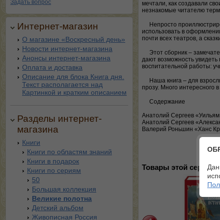
Задать вопрос
мечтали, как создавали св
незнакомые читателю терм
Интернет-магазин
Непросто проиллюстриров
использовать в оформлении
почти всех театров, а сказ
О магазине «Воскресный день»
Новости интернет-магазина
Этот сборник – замечате
Анонсы интернет-магазина
дают возможность увидеть 
воспитательной работы: уч
Оплата и доставка
Описание для блока Книга дня.
Наша книга – для взросл
Текст располагается над
прозу. Много интересного в
Картинкой и кратким описанием
Содержание
Анатолий Сергеев «Уильям
Разделы интернет-
Анатолий Сергеев «Алекса
магазина
Валерий Роньшин «Ханс Кр
Книги
ОБ
Книги по областям знаний
Книги в подарок
Дан
Товары этой серии:
Книги по сериям
исп
50
Пол
Большая коллекция
Великие полотна
Детский альбом
Живописная Россия