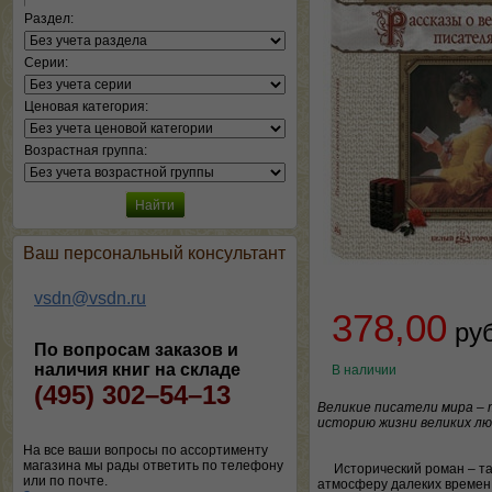
Раздел:
Серии:
Ценовая категория:
Возрастная группа:
Ваш персональный консультант
vsdn@vsdn.ru
378,00
ру
По вопросам заказов и
наличия книг на складе
В наличии
(495) 302–54–13
Великие писатели мира – 
историю жизни великих лю
На все ваши вопросы по ассортименту
магазина мы рады ответить по телефону
Исторический роман – т
или по почте.
атмосферу далеких времен, 