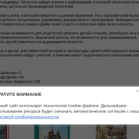
ои шедевры. Читатель найдет в книге и информацию, в которой объясняются 
ины, цитаты из произведений писателей.
ать книгу, в которой говорится о далеких временах. Но у оформителей была
 работы сегодняшних художников, декораторов и сценографов. Трагедии и к
ки Андерсена и романы Дюма знают и дети, и взрослые едва ли не наизусть.
льная возможность для родителей приучить детей к чтению, приобщить их к к
привлекательность творческой работы, ее возможности для самовыражения. 
ить детей равняться на выдающиеся личности.
ых и детей, для любителей истории и литературы, ценителей хорошего языка
 нашей книге найдут учителя, а ученики смогут подготовиться к написанию ра
 Шекспир» 2
ндр Дюма» 66
истиан Андерсен» 128
з
РАТИТЕ ВНИМАНИЕ
ный сайт использует технологию cookie-файлов. Дальнейшее
ользование ресурса будет означать автоматическое согласие с на
итикой конфиденциальности
.