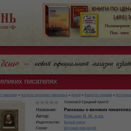
великих писателях
т-магазин
»
Каталог интернет-магазина
»
Книги
»
Книги по сериям
»
Историч
Голосов:0 Средний балл:0
Название:
Рассказы о великих писателях
Автор:
Роньшин В. М. и др.
Издательство:
Белый город
Серия:
История для детей