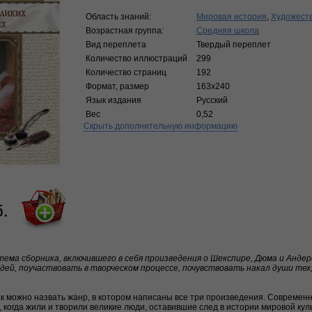
Область знаний:
Мировая история
,
Художест
Возрастная группа:
Средняя школа
Вид переплета
Твердый переплет
Количество иллюстраций
299
Количество страниц
192
Формат, размер
163х240
Язык издания
Русский
Вес
0,52
Скрыть дополнительную информацию
б.
тема сборника, включившего в себя произведения о Шекспире, Дюма и Анде
дей, поучаствовать в творческом процессе, почувствовать накал души тех
ак можно назвать жанр, в котором написаны все три произведения. Современ
когда жили и творили великие люди, оставившие след в истории мировой куль