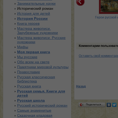
Занимательные науки
Исторический роман
История для детей
Россия 1812
Русские цари
Герои русской 
История России
Книга героев
Мастера живописи.
Зарубежные художники
Мастера живописи. Русские
художники
Комментарии пользоват
Мифы
Моя первая книга
Оставить свой комментар
Мы русские
Обо всем на свете
Памятники мировой культуры
Православие
Русская классическая
библиотека
Русская книга
Назад
Русская семья. Книги для
детей
Русская школа
Поделиться…
Русский исторический роман
Самые знаменитые
Сказочная кладовая