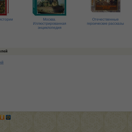
истории
Москва.
Отечественные
Иллюстрированная
героические рассказы
энциклопедия
елей
ий