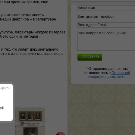
реалии прежних времен, еще
 уникальная возможность –
омедии Шекспира – в репертуаре
ультуре. Характеры каждого из героев
А это один из методов
 и тех, кто любит документальную
боты о жизни великих мастеров пера.
*
Отправляя данные, вы
соглашаетесь с
Политикой
конфиденциальности
акрыть
шей