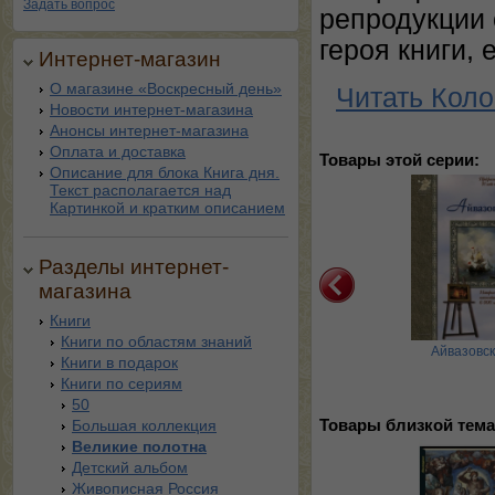
Задать вопрос
репродукции 
героя книги,
Интернет-магазин
О магазине «Воскресный день»
Читать Коло
Новости интернет-магазина
Анонсы интернет-магазина
Оплата и доставка
Товары этой серии:
Описание для блока Книга дня.
Текст располагается над
Картинкой и кратким описанием
Разделы интернет-
магазина
Книги
Книги по областям знаний
-звездочет. История
Шекспир или Укрощение
Айвазовс
Книги в подарок
 Улугбеке, великом
строптивого
самар …
Книги по сериям
50
Большая коллекция
Товары близкой тема
Великие полотна
Детский альбом
Живописная Россия