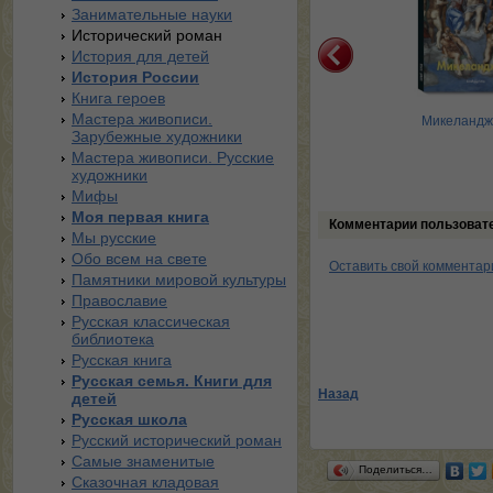
Занимательные науки
Исторический роман
История для детей
История России
Книга героев
Мастера живописи.
те А. «Божественная
Сандро Боттичелли
Микеландж
Зарубежные художники
комедия»
Мастера живописи. Русские
художники
Мифы
Моя первая книга
Комментарии пользоват
Мы русские
Обо всем на свете
Оставить свой комментар
Памятники мировой культуры
Православие
Русская классическая
библиотека
Русская книга
Русская семья. Книги для
Назад
детей
Русская школа
Русский исторический роман
Самые знаменитые
Поделиться…
Сказочная кладовая