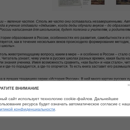
и – явление частое. Столь же часто они оставались незавершенными. А
гда в учение отдавали «дядькам», когда деды обучали внуков – до образова
России написанная для школьников, будет полезна и учителям, и родителям
стории образования в России, особенностях его развития, самобытности и от
твуется, как в течение нескольких веков происходило формирование методик, у
й школы».
оль животрепещущему вопросу, каким в мире – и особенно в России – стало
 Читатель узнает, чему учили в русских школах разных времен, какая была на
ли знания ученика. Имея возможность сравнить, «как было» и «как стало», чи
 где-то порадуется, а где-то огорчится. То есть книга заставит его размышл
 в лучших традициях серии «История России». В ней много картин русских 
 глубоким и значительным. Фотографии, «подлинные» тексты и детали быта 
з
РАТИТЕ ВНИМАНИЕ
ный период в жизни каждого человека, она формирует его мировоззрение, вы
Возможно, какие-то «вещи», потерянные во времени, еще могли бы пригодить
ный сайт использует технологию cookie-файлов. Дальнейшее
е более чем повторение старого. Надеемся, наша книга поможет это увидеть.
льников, будет полезна и учителям, и родителям.
ользование ресурса будет означать автоматическое согласие с на
итикой конфиденциальности
.