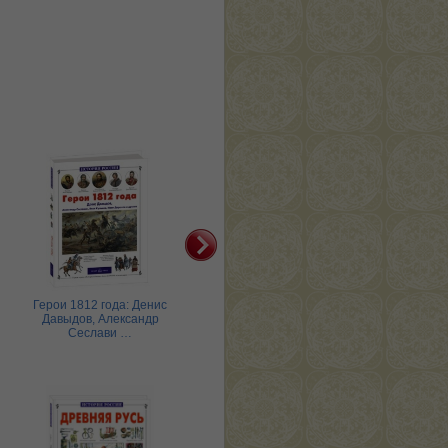
Герои 1812 года: Денис
Герои русской истории
Г
Давыдов, Александр
Сеслави …