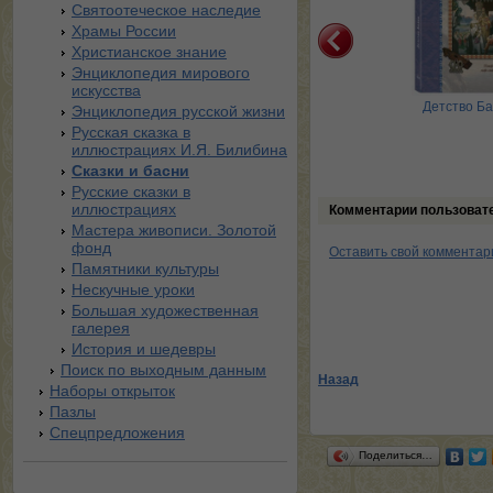
Святоотеческое наследие
Храмы России
Христианское знание
Энциклопедия мирового
искусства
мы? О земле, земном
Русь – страна городов
Детство Б
Энциклопедия русской жизни
честве и государстве
Русская сказка в
иллюстрациях И.Я. Билибина
Сказки и басни
Русские сказки в
иллюстрациях
Комментарии пользоват
Мастера живописи. Золотой
фонд
Оставить свой комментар
Памятники культуры
Нескучные уроки
Большая художественная
галерея
История и шедевры
Поиск по выходным данным
Назад
Наборы открыток
Пазлы
Спецпредложения
Поделиться…