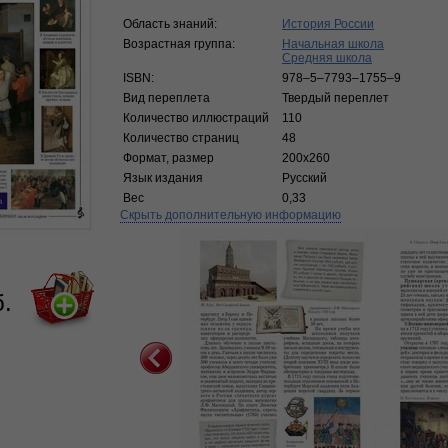
Область знаний:
История России
Возрастная группа:
Начальная школа
Средняя школа
ISBN:
978–5–7793–1755–9
Вид переплета
Твердый переплет
Количество иллюстраций
110
Количество страниц
48
Формат, размер
200х260
Язык издания
Русский
Вес
0,33
Скрыть дополнительную информацию
б.