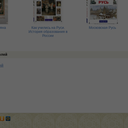
аяна
Как учились на Руси.
Московская Русь
История образования в
России
елей
ий