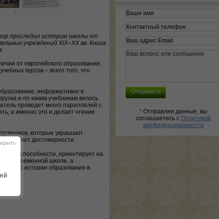
втор проследил историю школы от
тельных учреждений XIX–XX вв. Книга
.
личии от европейского образования.
чебных курсов – всего того, что
 образование, информативно в
грузка и по каким учебникам велось
татель проведет много параллелей с
*
Отправляя данные, вы
ять, а именно это и делает чтение
соглашаетесь с
Политикой
конфиденциальности
художников, которые украшают
прибавляют достоверности.
акрыть
являет способности, ориентирует на
ся в современной школе, а
 Книга об истории образования в
шей