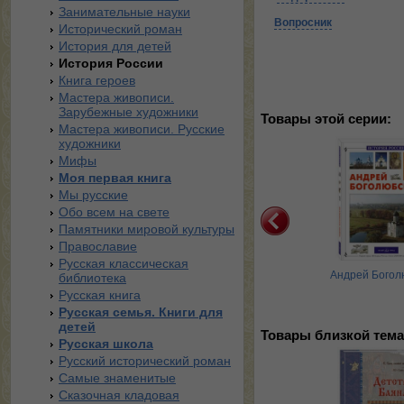
Занимательные науки
Вопросник
Исторический роман
История для детей
История России
Книга героев
Мастера живописи.
Зарубежные художники
Товары этой серии:
Мастера живописи. Русские
художники
Мифы
Моя первая книга
Мы русские
Обо всем на свете
Памятники мировой культуры
Православие
Русская классическая
Ордена и награды
Потемкин.
Андрей Богол
библиотека
Екатерининский орел
Русская книга
Русская семья. Книги для
детей
Товары близкой тема
Русская школа
Русский исторический роман
Самые знаменитые
Сказочная кладовая