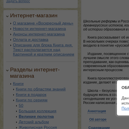
Задать вопрос
Интернет-магазин
Школьные реформы в Росси
О магазине «Воскресный день»
древнерусских истоков, ко
Новости интернет-магазина
об истории образования в 
Анонсы интернет-магазина
Книга рассказывает об и
Оплата и доставка
В нескольких очерках повес
Описание для блока Книга дня.
входило в понятие «русско
Текст располагается над
Картинкой и кратким описанием
Издание, посвященное ст
лучшем смысле этого слова.
преподавание, как оценива
современным образованием и
Разделы интернет-
интересным процессом.
магазина
Книга проиллюстрирована
издание, делают его более
Книги
ОБ
Книги по областям знаний
Школа – безусловно, важ
Книги в подарок
будущую жизнь в социуме. 
Дан
сегодняшние ее успехи – н
Книги по сериям
России написанная для шко
исп
50
Пол
Большая коллекция
Аннотация
Великие полотна
Об авторе
Детский альбом
Живописная Россия
Содержание