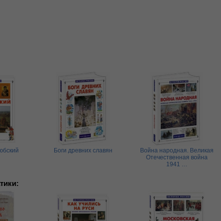
юбский
Боги древних славян
Война народная. Великая
Отечественная война
1941 …
тики: