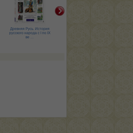
Древняя Русь. История
Боги древних славян
Нар
русского народа с I по IX
ве …