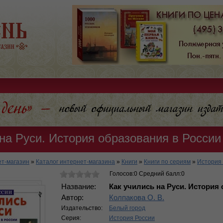
на Руси. История образования в России
т-магазин
»
Каталог интернет-магазина
»
Книги
»
Книги по сериям
»
История
Голосов:0 Средний балл:0
Название:
Как учились на Руси. История
Автор:
Колпакова О. В.
Издательство:
Белый город
Серия:
История России