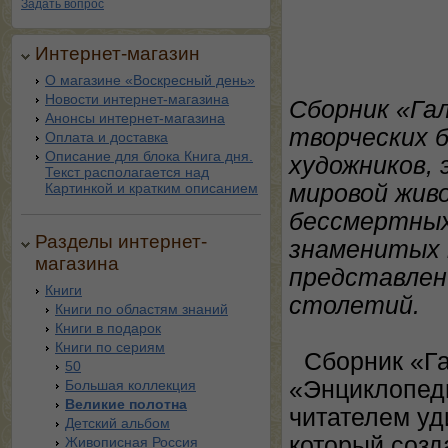
Задать вопрос
Интернет-магазин
О магазине «Воскресный день»
Новости интернет-магазина
Сборник «Га
Анонсы интернет-магазина
творческих 
Оплата и доставка
Описание для блока Книга дня.
художников, 
Текст располагается над
Картинкой и кратким описанием
мировой живо
бессмертных
Разделы интернет-
знаменитых 
магазина
представлен
Книги
столетий.
Книги по областям знаний
Книги в подарок
Книги по сериям
Сборник «Га
50
«Энциклопеди
Большая коллекция
Великие полотна
читателем уд
Детский альбом
который созд
Живописная Россия