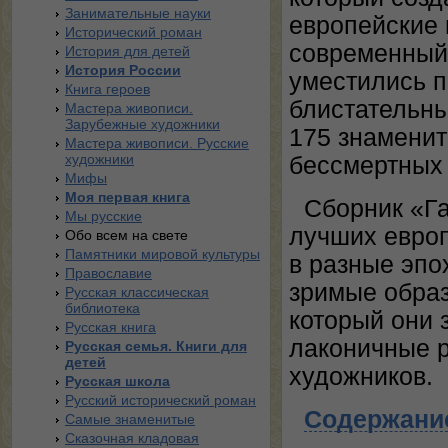
Занимательные науки
европейские 
Исторический роман
современный 
История для детей
История России
уместились п
Книга героев
блистательны
Мастера живописи.
Зарубежные художники
175 знаменит
Мастера живописи. Русские
художники
бессмертных 
Мифы
Моя первая книга
Сборник «Га
Мы русские
лучших европ
Обо всем на свете
Памятники мировой культуры
в разные эпо
Православие
зримые образ
Русская классическая
библиотека
который они 
Русская книга
лаконичные р
Русская семья. Книги для
детей
художников.
Русская школа
Русский исторический роман
Содержани
Самые знаменитые
Сказочная кладовая