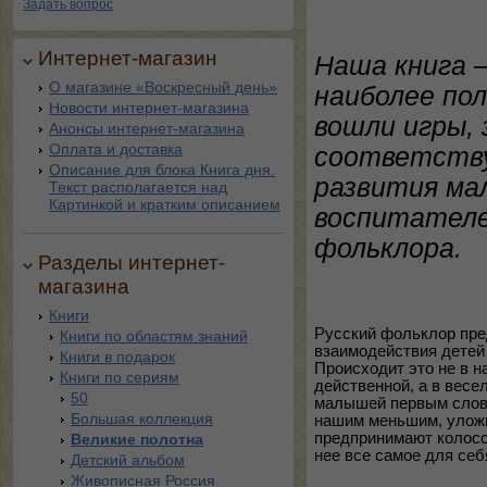
Задать вопрос
Интернет-магазин
Наша книга –
О магазине «Воскресный день»
наиболее пол
Новости интернет-магазина
вошли игры,
Анонсы интернет-магазина
Оплата и доставка
соответству
Описание для блока Книга дня.
развития ма
Текст располагается над
Картинкой и кратким описанием
воспитателе
фольклора.
Разделы интернет-
магазина
Книги
Русский фольклор пре
Книги по областям знаний
взаимодействия детей 
Книги в подарок
Происходит это не в н
Книги по сериям
действенной, а в весе
50
малышей первым слов
Большая коллекция
нашим меньшим, улож
предпринимают колосса
Великие полотна
нее все самое для себ
Детский альбом
Живописная Россия