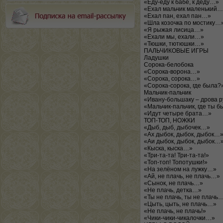
«Еду-еду к бабе, к деду…»
«Ехал мальчик маленький
«Ехал пан, ехал пан…»
«Шла козочка по мостику…
«Я рыжая лисица…»
«Ехали мы, ехали…»
«Тюшки, тютюшки…»
ПАЛЬЧИКОВЫЕ ИГРЫ
Ладушки
Сорока-белобока
«Сорока-ворона…»
«Сорока, сорока…»
«Сорока-сорока, где была?
Мальчик-пальчик
«Ивану-большаку – дрова 
«Мальчик-пальчик, где ты б
«Идут четыре брата…»
ТОП-ТОП, НОЖКИ
«Дыб, дыб, дыбочек…»
«Ах дыбок, дыбок, дыбок…
«Аи дыбок, дыбок, дыбок…
«Кыска, кыска…»
«Три-та-та! Три-та-та!»
«Топ-топ! Топотушки!»
«На зелёном на лужку…»
«Ай, не плачь, не плачь…»
«Сынок, не плачь…»
«Не плачь, детка…»
«Ты не плачь, ты не плачь
«Цыть, цыть, не плачь…»
«Не плачь, не плачь!»
«Чики-чики-чикалочки…»