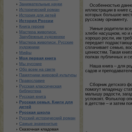
Занимательные науки
Особенностью данног
Исторический роман
иллюстрации в книге 
которых большое мест
История для детей
русскому орнаменту.
История России
Книга героев
Умные родители всег
Мастера живописи.
хлебе насущном, но и 
Зарубежные художники
хорошо росли, им треб
Мастера живописи. Русские
передает подрастающе
художники
сплачивает семью, во
ценностям. Такая книг
Мифы
полках публичных и с
Моя первая книга
Мы русские
Наша книга – для р
Обо всем на свете
садов и преподавател
Памятники мировой культуры
Православие
Сборник детского фо
Русская классическая
помогут младенцу ста
библиотека
малышу радости, зага
Русская книга
успокоят. Фольклор оп
Русская семья. Книги для
в детстве – и затем п
детей
Русская школа
Русский исторический роман
Самые знаменитые
Сказочная кладовая