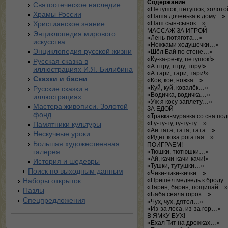
Содержание
Святоотеческое наследие
«Петушок, петушок, золот
Храмы России
«Наша доченька в дому…»
Христианское знание
«Наш сын-сынок…»
МАССАЖ ЗА ИГРОЙ
Энциклопедия мирового
«Лень-потягота…»
искусства
«Ножками ходушечки…»
Энциклопедия русской жизни
«Шёл Бай по стене…»
«Ку-ка-ре-ку, петушок!»
Русская сказка в
«А тпру, тпру, тпру!»
иллюстрациях И.Я. Билибина
«А тари, тари, тари!»
Сказки и басни
«Ков, ков, ножка…»
«Куй, куй, ковалёк…»
Русские сказки в
«Водичка, водичка…»
иллюстрациях
«Уж я косу заплету…»
Мастера живописи. Золотой
ЗА ЕДОЙ
фонд
«Травка-муравка со сна п
«Гу-ту-ту, гу-ту-ту…»
Памятники культуры
«Аи тата, тата, тата…»
Нескучные уроки
«Идёт коза рогатая…»
Большая художественная
ПОИГРАЕМ!
галерея
«Тюшки, тютюшки…»
«Ай, качи-качи-качи!»
История и шедевры
«Тушки, тутушки…»
Поиск по выходным данным
«Чики-чики-кички…»
Наборы открыток
«Пришёл медведь к броду
«Тарин, барин, пощипай…»
Пазлы
«Баба сеяла горох…»
Спецпредложения
«Чух, чух, дятел…»
«Из-за леса, из-за гор…»
В ЯМКУ БУХ!
«Ехал Тит на дрожках…»