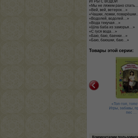
ИГРЫ С ВОДОЙ
«Мы не ляжем рано спать
«Вей, вей, ветерок…»
«Чашки, ложки, поварёшки
«Водолей, водолей…»
«Вода текучая…»
«Шла баба из заморья…»
«С гуся вода…»
«Баю, баю, баенки…»
«Баю, баюшки, баю…»
Товары этой серии:
Радуга-дуга.
Солнышко-
«Топ-топ, топо
лендарные песни,
колоколнышко. Потешки,
Игры, забавы, п
заклички, игры
песенки, стихи
пес …
Комментарии пользоват