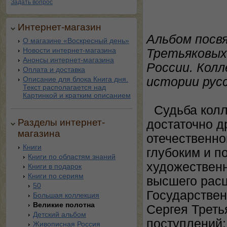
Задать вопрос
Интернет-магазин
Альбом посв
О магазине «Воскресный день»
Новости интернет-магазина
Третьяковых
Анонсы интернет-магазина
России. Колл
Оплата и доставка
Описание для блока Книга дня.
истории русс
Текст располагается над
Картинкой и кратким описанием
Судьба колл
Разделы интернет-
достаточно 
магазина
отечественно
Книги
глубоким и п
Книги по областям знаний
художественн
Книги в подарок
Книги по сериям
высшего расц
50
Государствен
Большая коллекция
Великие полотна
Сергея Треть
Детский альбом
поступлений;
Живописная Россия