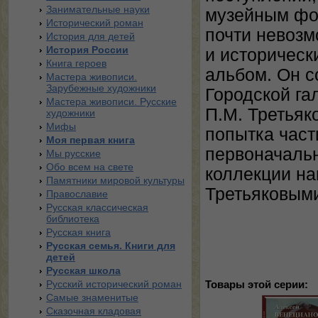
Занимательные науки
музейным фо
Исторический роман
почти невозм
История для детей
История России
и историческ
Книга героев
альбом. Он с
Мастера живописи.
Зарубежные художники
Городской га
Мастера живописи. Русские
П.М. Третьяк
художники
Мифы
попытка част
Моя первая книга
первоначальн
Мы русские
Обо всем на свете
коллекции на
Памятники мировой культуры
Третьяковым
Православие
Русская классическая
библиотека
Русская книга
Русская семья. Книги для
детей
Русская школа
Русский исторический роман
Товары этой серии:
Самые знаменитые
Сказочная кладовая