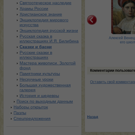
Святоотеческое наследие
Храмы России
Христианское знание
Энциклопедия мирового
искусства
Энциклопедия русской жизни
Русская сказка в
Импрессионизм.
Импрессионизм. Пейзаж.
Алексей Венец
иллюстрациях И.Я. Билибина
тюрморт. Великие
Великие полотна
его шко
полотна
Сказки и басни
Русские сказки в
иллюстрациях
Мастера живописи. Золотой
фонд
Комментарии пользоват
Памятники культуры
Нескучные уроки
Оставить свой комментар
Большая художественная
галерея
История и шедевры
Поиск по выходным данным
Наборы открыток
Пазлы
Назад
Спецпредложения