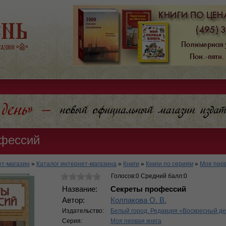
офессий
т-магазин
»
Каталог интернет-магазина
»
Книги
»
Книги по сериям
»
Моя перв
Голосов:0 Средний балл:0
Название:
Секреты профессий
Автор:
Колпакова О. В.
Издательство:
Белый город. Редакция «Воскресный д
Серия:
Моя первая книга