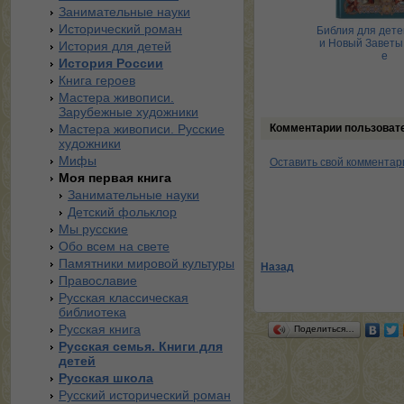
Занимательные науки
Исторический роман
Кошки и собаки
Ладушки. Энциклопедия
Библия для дете
детского фольклора
и Новый Заветы.
История для детей
е
История России
Книга героев
Мастера живописи.
Зарубежные художники
Мастера живописи. Русские
Комментарии пользоват
художники
Мифы
Оставить свой комментар
Моя первая книга
Занимательные науки
Детский фольклор
Мы русские
Обо всем на свете
Памятники мировой культуры
Назад
Православие
Русская классическая
библиотека
Русская книга
Поделиться…
Русская семья. Книги для
детей
Русская школа
Русский исторический роман