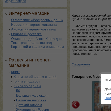
Задать вопрос
Интернет-магазин
Книга рассказывает об ар
душа. А значит, выбирая п
О магазине «Воскресный день»
Новости интернет-магазина
«Кем ты будешь, когда в
Анонсы интернет-магазина
артистом ему хочется быть,
Профессия, как дом, оружие
Оплата и доставка
все изменилось, и можно в
Описание для блока Книга дня.
все секреты профессий мож
Текст располагается над
учителях и парикмахерах,
Картинкой и кратким описанием
профессии существовали в 
профессий, книга поможет 
новые горизонты.
Разделы интернет-
магазина
Содержание
Книги
Книги по областям знаний
Товары этой серии:
ОБ
Книги в подарок
Книги по сериям
Дан
50
исп
Большая коллекция
Пол
Великие полотна
Детский альбом
Живописная Россия