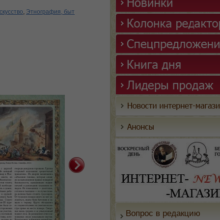
скусство
,
Этнография, быт
Вопрос в редакцию