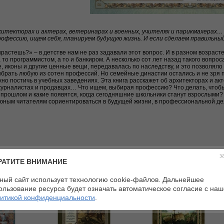
хитекторах и актерах, ветеринарах и военных, учителях и парикмахерах… В
рофессию, ищем себя, планируем будущую жизнь. И если сделаем правильны
ырастешь?» – в детстве нам не раз задавали этот вопрос. И в разном возрасте
 то программистом, а то и банкиром. А несколько сот лет назад такого вопрос
, иконы и другие ценные вещи, передавалась по наследству, и это позволяло
ыбрать любую из сотен профессий. Но семейные династии остались и не зря 
но постичь в учебных заведениях. Эта книга расскажет об архитекторах и акт
 журналистах и продавцах… Что ищем, выбирая профессию? Что делать, чтоб
прошлом и какие появятся, когда сегодняшние школьники станут взрослыми
юным читателям сориентироваться в будущей жизни, в профессиональной дея
з
РАТИТЕ ВНИМАНИЕ
ный сайт использует технологию cookie-файлов. Дальнейшее
ользование ресурса будет означать автоматическое согласие с на
итикой конфиденциальности
.