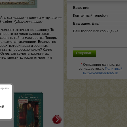
се мы в поисках того, к чему лежит
й выбор, будем счастливы.
 человек отвечает по-разному. То
а просто не могло существовать.
 хранить тайны мастерства. Теперь
пользуются уважением. Видимо, не
ерах, ветеринарах и военных,
ы стать профессионалом? Какие
? Открывая секреты различных
тельности, которая откроет им
*
Отправляя данные, вы
соглашаетесь с
Политикой
конфиденциальности
акрыть
шей