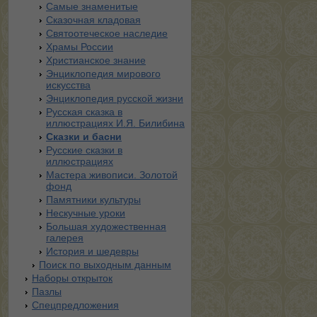
Самые знаменитые
Сказочная кладовая
Святоотеческое наследие
Храмы России
Христианское знание
Энциклопедия мирового
искусства
Энциклопедия русской жизни
Русская сказка в
иллюстрациях И.Я. Билибина
Сказки и басни
Русские сказки в
иллюстрациях
Мастера живописи. Золотой
фонд
Памятники культуры
Нескучные уроки
Большая художественная
галерея
История и шедевры
Поиск по выходным данным
Наборы открыток
Пазлы
Спецпредложения