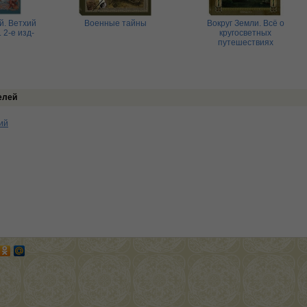
й. Ветхий
Военные тайны
Вокруг Земли. Всё о
 2-е изд-
кругосветных
путешествиях
елей
ий