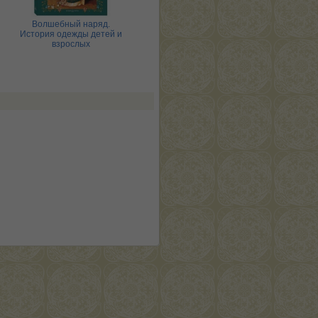
Волшебный наряд.
Детский травник. 2-е изд-
Дома
История одежды детей и
е
взрослых