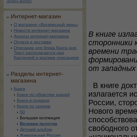
Задать вопрос
Интернет-магазин
О магазине «Воскресный день»
Новости интернет-магазина
В книге изла
Анонсы интернет-магазина
сторонники 
Оплата и доставка
Описание для блока Книга дня.
времени тра
Текст располагается над
Картинкой и кратким описанием
формировани
от западных 
Разделы интернет-
магазина
В книге док
Книги
излагается и
Книги по областям знаний
Книги в подарок
России, стор
Книги по сериям
Нового време
50
Большая коллекция
способствов
Великие полотна
свободного о
Детский альбом
Живописная Россия
«национально