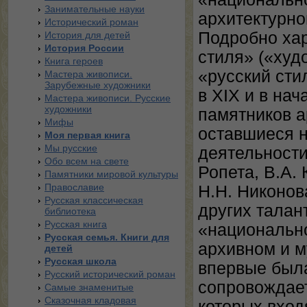
Занимательные науки
архитектурно
Исторический роман
Подробно ха
История для детей
История России
стиля» («худ
Книга героев
«русский сти
Мастера живописи.
Зарубежные художники
в XIX и в на
Мастера живописи. Русские
художники
памятников а
Мифы
оставшиеся н
Моя первая книга
Мы русские
деятельности 
Обо всем на свете
Ропета, В.А.
Памятники мировой культуры
Православие
Н.Н. Никонов
Русская классическая
других талан
библиотека
Русская книга
«национально
Русская семья. Книги для
архивном и м
детей
Русская школа
впервые была
Русский исторический роман
сопровождает
Самые знаменитые
Сказочная кладовая
которых вход