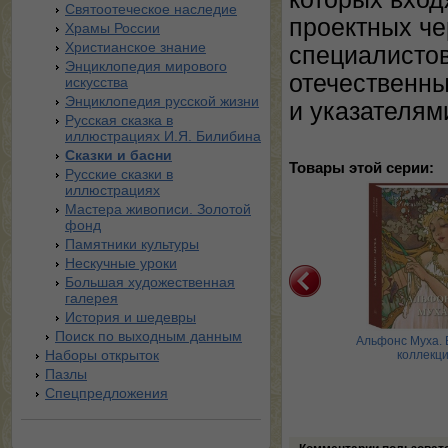
Святоотеческое наследие
проектных че
Храмы России
Христианское знание
специалистов
Энциклопедия мирового
отечественны
искусства
Энциклопедия русской жизни
и указателям
Русская сказка в
иллюстрациях И.Я. Билибина
Сказки и басни
Товары этой серии:
Русские сказки в
иллюстрациях
Мастера живописи. Золотой
фонд
Памятники культуры
Нескучные уроки
Большая художественная
галерея
История и шедевры
Поиск по выходным данным
кий пейзаж. Большая
Стиль модерн в
Альфонс Муха.
Наборы открыток
коллекция
архитектуре
коллекц
Пазлы
Спецпредложения