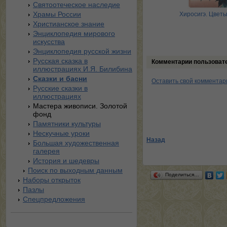
Святоотеческое наследие
Храмы России
Бакст. Европейские и
Виктор Васнецов. Сказки
Хиросигэ. Цветы
русские костюмы
Христианское знание
Энциклопедия мирового
искусства
Энциклопедия русской жизни
Русская сказка в
Комментарии пользоват
иллюстрациях И.Я. Билибина
Сказки и басни
Оставить свой комментар
Русские сказки в
иллюстрациях
Мастера живописи. Золотой
фонд
Памятники культуры
Нескучные уроки
Назад
Большая художественная
галерея
История и шедевры
Поиск по выходным данным
Поделиться…
Наборы открыток
Пазлы
Спецпредложения