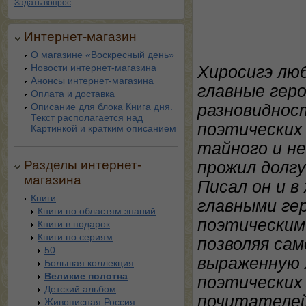
Задать вопрос
Интернет-магазин
О магазине «Воскресный день»
Новости интернет-магазина
Хиросигэ лю
Анонсы интернет-магазина
главные геро
Оплата и доставка
Описание для блока Книга дня.
разновиднос
Текст располагается над
поэтических
Картинкой и кратким описанием
тайного и не
Разделы интернет-
прожил долг
магазина
Писал он и в
Книги
главными гер
Книги по областям знаний
поэтическим
Книги в подарок
Книги по сериям
позволяя са
50
выраженную 
Большая коллекция
Великие полотна
поэтических 
Детский альбом
почитателей
Живописная Россия