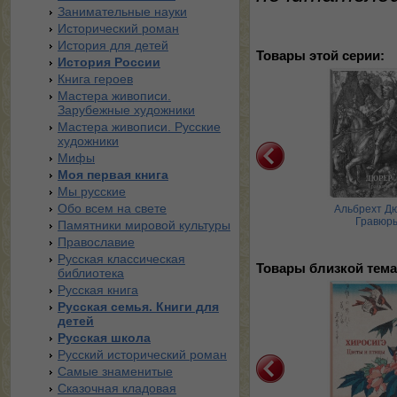
Занимательные науки
Исторический роман
История для детей
Товары этой серии:
История России
Книга героев
Мастера живописи.
Зарубежные художники
Мастера живописи. Русские
художники
Мифы
Моя первая книга
Мы русские
Обо всем на свете
в Бакст. Восточные
Лев Бакст. Европейские и
Альбрехт Д
костюмы
русские костюмы
Гравюр
Памятники мировой культуры
Православие
Русская классическая
Товары близкой тема
библиотека
Русская книга
Русская семья. Книги для
детей
Русская школа
Русский исторический роман
Самые знаменитые
Сказочная кладовая