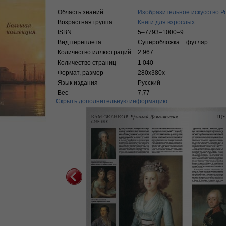
Область знаний:
Изобразительное искусство Р
Возрастная группа:
Книги для взрослых
ISBN:
5–7793–1000–9
Вид переплета
Суперобложка + футляр
Количество иллюстраций
2 967
Количество страниц
1 040
Формат, размер
280х380х
Язык издания
Русский
Вес
7,77
Скрыть дополнительную информацию