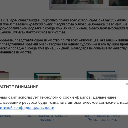
брание, представляющее искусство почти всех живописцев, оказавших влия
т представляет краткий очерк творчества одного художника и его лучшие
ронологическом порядке с конца XVII до наших дней. Благодаря высочайше
бытие для всех поклонников искусства.
обрание, представляющее искусство почти всех живописцев, оказавших влия
 представляет краткий очерк творчества одного художника и его лучшие про
еском порядке с конца XVII до наших дней. Благодаря высочайшему качеству
лонников искусства.
з
РАТИТЕ ВНИМАНИЕ
ный сайт использует технологию cookie-файлов. Дальнейшее
ользование ресурса будет означать автоматическое согласие с на
итикой конфиденциальности
.
дожников
Импрессионизм. Большая
Историческая картина.
коллекция
Русская живопись