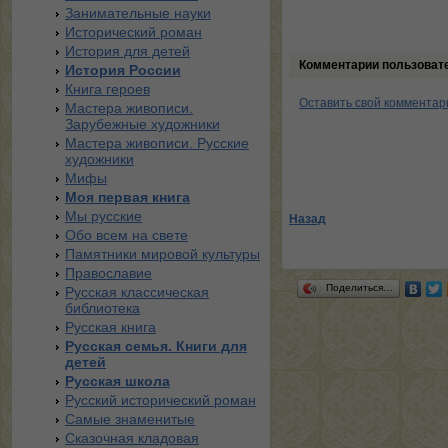
Занимательные науки
Исторический роман
История для детей
Комментарии пользоват
История России
Книга героев
Оставить свой комментар
Мастера живописи.
Зарубежные художники
Мастера живописи. Русские
художники
Мифы
Моя первая книга
Мы русские
Назад
Обо всем на свете
Памятники мировой культуры
Православие
Поделиться…
Русская классическая
библиотека
Русская книга
Русская семья. Книги для
детей
Русская школа
Русский исторический роман
Самые знаменитые
Сказочная кладовая