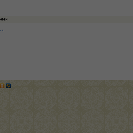
елей
ий