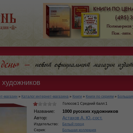
х художников
т-магазин
»
Каталог интернет-магазина
»
Книги
»
Книги по сериям
»
Большая
Голосов:1 Средний балл:1
Название:
1000 русских художников
Автор:
Астахов А. Ю.,сост.
Издательство:
Белый город
Серия:
Большая коллекция