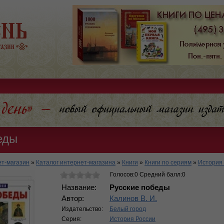
еды
т-магазин
»
Каталог интернет-магазина
»
Книги
»
Книги по сериям
»
История
Голосов:0 Средний балл:0
Название:
Русские победы
Автор:
Калинов В. И.
Издательство:
Белый город
Серия:
История России