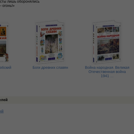
сты лишь оборонялись
 огонь!»
юбский
Боги древних славян
Война народная. Великая
Отечественная война
1941 …
елей
ий