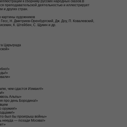
иллюстрации к сборнику русских народных сказов.В
ся преподавательской деятельностью и иллюстрирует
и и других стран.
ы картины художников
. Гесс, Н. Дмитриев-Оренбургский, Дж. Доу, П. Ковалевский,
рисекин, К. Штейбен, С. Щукин и др.
та Царьграда
сской»
обно!»
еды!»
ивали»
млю, чем сдастся Измаил!»
м!»
квозь Альпы»
ия про день Бородина!»
вцем
о оружия!»
лодцами!»
это был бы проигрыш войны»
ть некуда — позади Москва!»
нет»