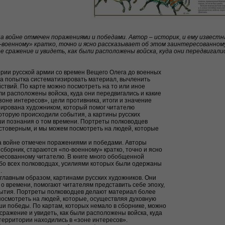
а войне отмечен поражениями и победами. Автор – историк, и ему извест
о-военному» кратко, точно и ясно рассказывает об этом заинтересованно
 сражение и увидеть, как были расположены войска, куда они передвигали
ории русской армии со времен Вещего Олега до военных
та попытка систематизировать материал, вычленить
твий. По карте можно посмотреть на то или иное
ли расположены войска, куда они передвигались и какие
зоне интересов», цели противника, итоги и значение
рирована художником, который помог читателю
которую происходили события, а картины русских
и познания о том времени. Портреты полководцев
стоверным, и мы можем посмотреть на людей, которые
а войне отмечен поражениями и победами. Авторы
 сборник, стараются «по-военному» кратко, точно и ясно
ресованному читателю. В книге много обобщенной
бо всех полководцах, усилиями которых были одержаны
.
главным образом, картинами русских художников. Они
 времени, помогают читателям представить себе эпоху,
бытия. Портреты полководцев делают материал более
осмотреть на людей, которые, осуществляя духовную
аши победы. По картам, которых немало в сборнике, можно
сражение и увидеть, как были расположены войска, куда
 территории находились в «зоне интересов».