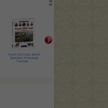
44
46
Герои 1812 года: Денис
Герои русской истории
Г
Давыдов, Александр
Сеслави …