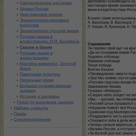
дипломом Госкомиздата за 
Святоотеческое наследие
настоящее время занимает
Храмы России
книги в издательствах Росси
Христианское знание
В книге также использован
Энциклопедия мирового
А. Васнецов, В. Васнецов, Г
искусства
П. Корин, В. Кузнецов, Н. П
Энциклопедия русской жизни
Русская сказка в
иллюстрациях И.Я. Билибина
Содержание
Сказки и басни
Он прибил свой щит на вра
Русские сказки в
«Да не посрамим земли Ру
Ледовое побоище
иллюстрациях
Мамаево побоище
Мастера живописи. Золотой
Тихая победа
фонд
Взятие Казани
Памятники культуры
«Промедление смерти под
«Ура! Мы ломим, гнутся шв
Нескучные уроки
«Русские прусских всегда б
Большая художественная
Завоевание Крыма
галерея
Генерал «Вперед!»
«Скорее небо упадет на зе
История и шедевры
«Мы — русские, мы победи
Поиск по выходным данным
«Русский штык прорвался с
Наборы открыток
«Недаром помнит вся Росс
Сражение под Малояросла
Пазлы
«Поддержите честь русског
Спецпредложения
«Покажите себя в деле мо
«Теперь нельзя мириться, 
«Велика Россия, а отступа
«За Волгой для нас земли 