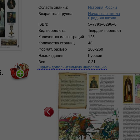
Область знаний:
История России
Возрастная группа:
Начальная школа
Средняя школа
ISBN:
5–7793–0296–0
Вид переплета
Твердый переплет
Количество иллюстраций
125
Количество страниц
48
Формат, размер
200х260
Язык издания
Русский
Вес
0,31
Скрыть дополнительную информацию
б.