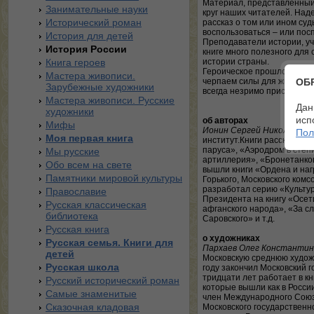
Материал, представленный 
Занимательные науки
круг наших читателей. Над
Исторический роман
рассказ о том или ином су
воспользоваться – или пос
История для детей
Преподаватели истории, уч
История России
книге много полезного для 
Книга героев
истории страны.
Героическое прошлое наше
Мастера живописи.
черпаем силы для жизни. А
ОБ
Зарубежные художники
всегда незримо присутствую
Мастера живописи. Русские
Дан
художники
исп
об авторах
Мифы
Ионин Сергей Николаевич
Пол
Моя первая книга
институт.Книги рассказов:
паруса», «Аэродром в степи
Мы русские
артиллерия», «Бронетанко
Обо всем на свете
вышли книги «Ордена и наг
Памятники мировой культуры
Горького, Московского комс
разработал серию «Культур
Православие
Президента на книгу «Осет
Русская классическая
афганского народа», «За с
библиотека
Саровского» и т.д.
Русская книга
о художниках
Русская семья. Книги для
Пархаев Олег Константин
детей
Московскую среднюю художе
Русская школа
году закончил Московский 
тридцати лет работает в к
Русский исторический роман
которые вышли как в России
Самые знаменитые
член Международного Союз
Сказочная кладовая
Московского государствен