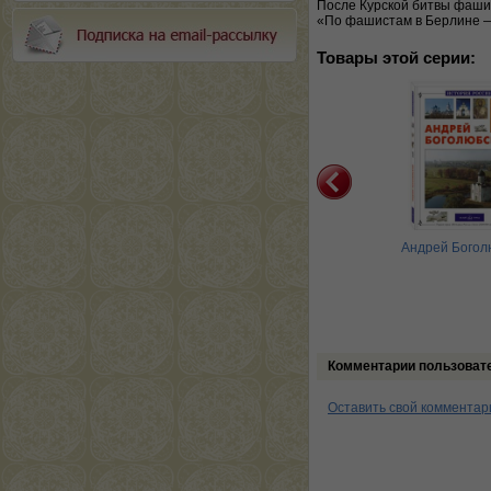
После Курской битвы фаши
«По фашистам в Берлине —
Товары этой серии:
Ордена и награды
Потемкин.
Андрей Богол
Екатерининский орел
Комментарии пользоват
Оставить свой комментар