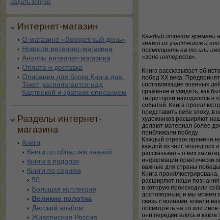
Задать вопрос
Интернет-магазин
Каждый отрезок времени н
О магазине «Воскресный день»
знает их участников и «п
Новости интернет-магазина
посмотреть на то или иное
«зоне интересов».
Анонсы интернет-магазина
Оплата и доставка
Книга рассказывает об ист
Описание для блока Книга дня.
побед XX века. Предприня
Текст располагается над
составляющие военных дейс
сражение и увидеть, как бы
Картинкой и кратким описанием
территории находились в «
событий. Книга проиллюст
представить себе эпоху, в 
Разделы интернет-
художников расширяют наш
делают материал более до
магазина
приближали победу.
Каждый отрезок времени н
Книги
каждой из книг, вошедших в
Книги по областям знаний
рассказывать о них заинте
информации практически о
Книги в подарок
важные для страны победы
Книги по сериям
Книга проиллюстрирована, 
50
расширяют наши познания о
в которую происходили со
Большая коллекция
достоверным, и мы можем п
Великие полотна
связь с воинами, ковали н
Детский альбом
посмотреть на то или иное 
они передвигались и какие
Живописная Россия