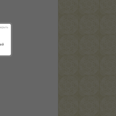
акрыть
шей