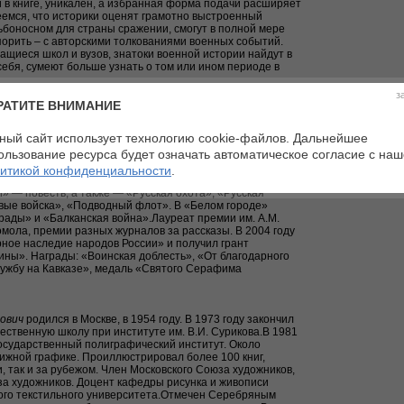
в книге, уникален, а избранная форма подачи расширяет
еемся, что историки оценят грамотно выстроенный
дьбоносном для страны сражении, смогут в полной мере
порить – с авторскими толкованиями военных событий.
ащиеся школ и вузов, знатоки военной истории найдут в
себя, сумеют больше узнать о том или ином периоде в
й страны — наша гордость. В подвигах великих людей мы
з
лександр Невский, Дмитрий Донской, Александр Суворов
РАТИТЕ ВНИМАНИЕ
т с нами.
ный сайт использует технологию cookie-файлов. Дальнейшее
ользование ресурса будет означать автоматическое согласие с на
родился в 1952 г.Закончил в 1980 году Литературный
итикой конфиденциальности
.
 «Чистые звезды», «Если любишь…», «Берестяные
» — повесть, а также — «Русская охота», «Русская
вые войска», «Подводный флот». В «Белом городе»
рады» и «Балканская война».Лауреат премии им. А.М.
омола, премии разных журналов за рассказы. В 2004 году
ное наследие народов России» и получил грант
ины». Награды: «Воинская доблесть», «От благодарного
лужбу на Кавказе», медаль «Святого Серафима
ович
родился в Москве, в 1954 году. В 1973 году закончил
ственную школу при институте им. В.И. Сурикова.В 1981
государственный полиграфический институт. Около
нижной графике. Проиллюстрировал более 100 книг,
, так и за рубежом. Член Московского Союза художников,
а художников. Доцент кафедры рисунка и живописи
ного текстильного университета.Отмечен Серебряным