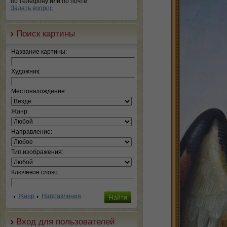
по телефону или по почте.
Задать вопрос
Поиск картины
Название картины:
Художник:
Местонахождение:
Жанр:
Направление:
Тип изображения:
Ключевое слово:
Жанр
Направления
Вход для пользователей