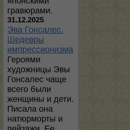
японскими
гравюрами.
31.12.2025
Эва Гонсалес.
Шедевры
импрессионизма
Героями
художницы Эвы
Гонсалес чаще
всего были
женщины и дети.
Писала она
натюрморты и
пейзажи. Ее