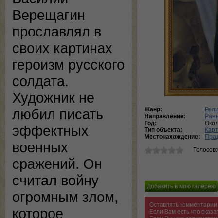
Верещагин
прославлял в
своих картинах
героизм русского
солдата.
Художник не
Жанр:
Рели
любил писать
Направление:
Ран
Год:
Око
эффектных
Тип объекта:
Кар
Местонахождение:
Пра
военных
Голосов:
сражений. Он
считал войну
огромным злом,
Оставлять комментарии 
которое
Если Вам есть что сказ