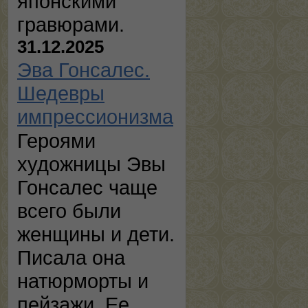
японскими
гравюрами.
31.12.2025
Эва Гонсалес.
Шедевры
импрессионизма
Героями
художницы Эвы
Гонсалес чаще
всего были
женщины и дети.
Писала она
натюрморты и
пейзажи. Ее