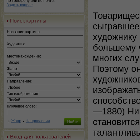
по телефону или по почте.
Задать вопрос
Товарищес
Поиск картины
сыгравшее 
Название картины:
художнику 
Художник:
большему 
многих сл
Местонахождение:
Поэтому о
Жанр:
художнико
Направление:
изображать
Тип изображения:
способство
Ключевое слово:
—1880) Ник
становится
Жанр
Направления
талантлив
Вход для пользователей