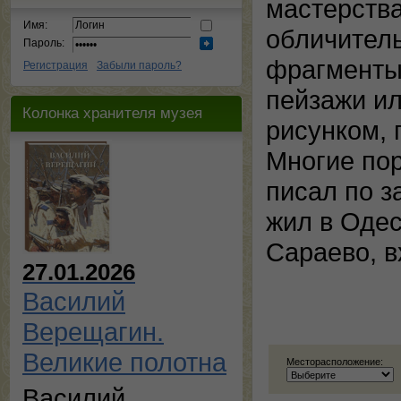
мастерства
Имя:
обличитель
Пароль:
фрагменты 
Регистрация
Забыли пароль?
пейзажи и
Колонка хранителя музея
рисунком,
Многие пор
писал по з
жил в Одес
Сараево, в
27.01.2026
Василий
Верещагин.
Великие полотна
Месторасположение:
Василий