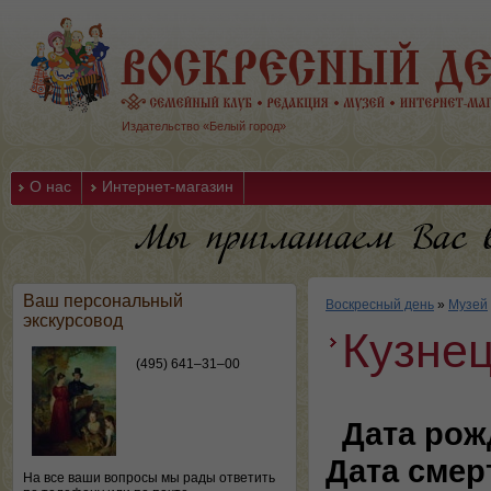
Издательство «Белый город»
О нас
Интернет-магазин
Ваш персональный
Воскресный день
»
Музей
экскурсовод
Кузне
(495) 641–31–00
Дата рож
Дата смер
На все ваши вопросы мы рады ответить