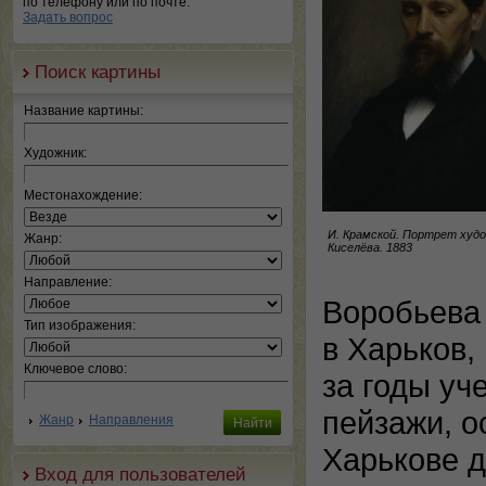
по телефону или по почте.
Задать вопрос
Поиск картины
Название картины:
Художник:
Местонахождение:
И. Крамской. Портрет худо
Жанр:
Киселёва. 1883
Направление:
Воробьева
Тип изображения:
в Харьков,
Ключевое слово:
за годы уч
пейзажи, о
Жанр
Направления
Харькове д
Вход для пользователей