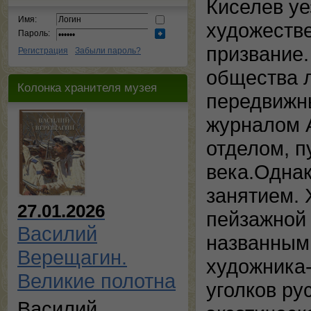
Киселев уе
Имя:
художеств
Пароль:
призвание.
Регистрация
Забыли пароль?
общества 
Колонка хранителя музея
передвижны
журналом А
отделом, п
века.Однак
занятием. 
27.01.2026
пейзажной 
Василий
названными
Верещагин.
художника-
Великие полотна
уголков ру
Василий