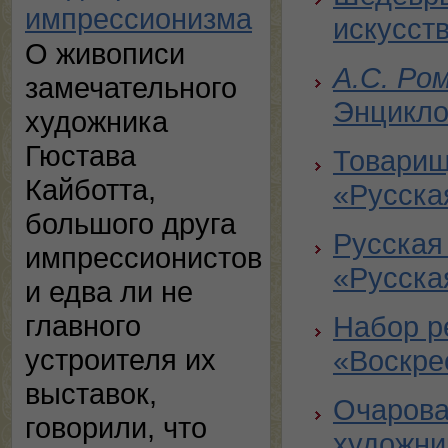
импрессионизма
искусств
О живописи
А.С. Ро
замечательного
Энцикло
художника
Гюстава
Товарищ
Кайботта,
«Русска
большого друга
Русская
импрессионистов
«Русска
и едва ли не
главного
Набор р
устроителя их
«Воскре
выставок,
Очарова
говорили, что
художни