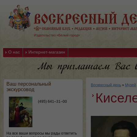
Издательство «Белый город»
О нас
Интернет-магазин
Ваш персональный
Воскресный день
»
Музей
экскурсовод
Кисел
(495) 641–31–00
На все ваши вопросы мы рады ответить