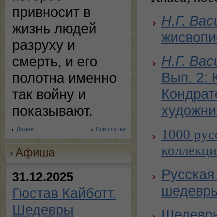
привносит в
Н.Г. Вас
жизнь людей
жисвопи
разруху и
Н.Г. Вас
смерть, и его
Вып. 2: 
полотна именно
Кондрат
так войну и
художни
показывают.
Далее
Все статьи
1000 рус
коллекци
Афиша
Русская
31.12.2025
шедевр
Гюстав Кайботт.
Шедевры
Шедевры