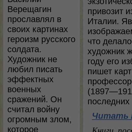
экзотическ
Верещагин
привозит и
прославлял в
Италии. Яв
своих картинах
изображаем
героизм русского
что делало
солдата.
художник ж
Художник не
году его и
любил писать
пишет карт
эффектных
профессор
военных
(1897—1911
сражений. Он
последних 
считал войну
Читать 
огромным злом,
которое
Книги, по