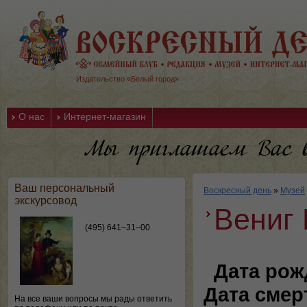
Издательство «Белый город»
О нас
Интернет-магазин
Ваш персональный
Воскресный день
»
Музей
экскурсовод
Вениг 
(495) 641–31–00
Дата рож
Дата смер
На все ваши вопросы мы рады ответить