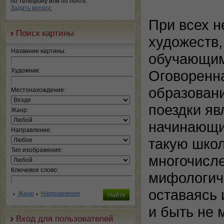
по телефону или по почте.
Задать вопрос
При всех н
Поиск картины
художеств,
Название картины:
обучающимс
Художник:
Оговоренна
образовани
Местонахождение:
поездки яв
Жанр:
начинающи
Направление:
такую школ
Тип изображения:
многочисле
Ключевое слово:
мифологич
оставаясь 
Жанр
Направления
и быть не 
Вход для пользователей