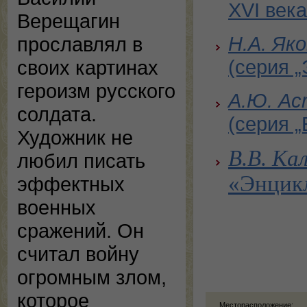
XVI века
Верещагин
Н.А. Як
прославлял в
(серия 
своих картинах
героизм русского
А.Ю. Ас
солдата.
(серия 
Художник не
В.В. Ка
любил писать
«Энцикл
эффектных
военных
сражений. Он
считал войну
огромным злом,
которое
Месторасположение: