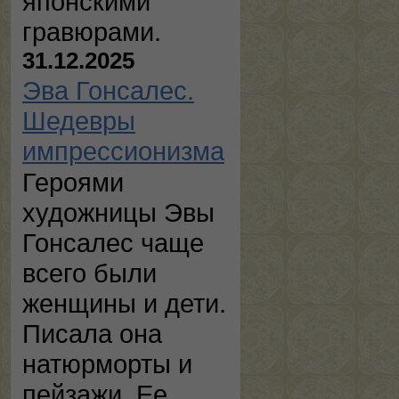
японскими
гравюрами.
31.12.2025
Эва Гонсалес.
Шедевры
импрессионизма
Героями
художницы Эвы
Гонсалес чаще
всего были
женщины и дети.
Писала она
натюрморты и
пейзажи. Ее