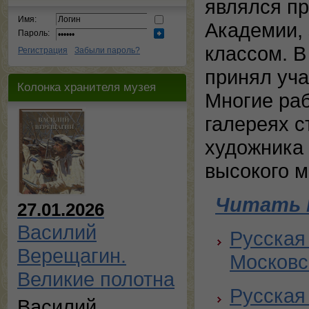
являлся п
Имя:
Академии, 
Пароль:
классом. В
Регистрация
Забыли пароль?
принял уча
Колонка хранителя музея
Многие раб
галереях с
художника
высокого м
Читать 
27.01.2026
Василий
Русская
Верещагин.
Московск
Великие полотна
Русская
Василий