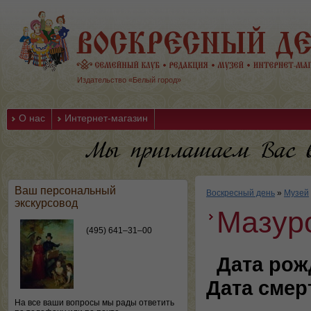
Издательство «Белый город»
О нас
Интернет-магазин
Ваш персональный
Воскресный день
»
Музей
экскурсовод
Мазур
(495) 641–31–00
Дата рож
Дата смер
На все ваши вопросы мы рады ответить