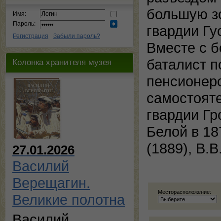
большую з
Имя:
Пароль:
гвардии Гу
Регистрация
Забыли пароль?
Вместе с 
баталист п
Колонка хранителя музея
пенсионер
самостояте
гвардии Гр
Белой в 18
(1889), В.
27.01.2026
Василий
Верещагин.
Месторасположение:
Великие полотна
Василий