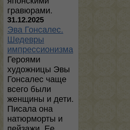
японскими
гравюрами.
31.12.2025
Эва Гонсалес.
Шедевры
импрессионизма
Героями
художницы Эвы
Гонсалес чаще
всего были
женщины и дети.
Писала она
натюрморты и
пейзажи. Ее