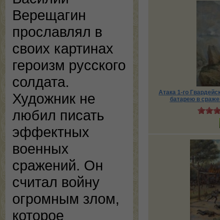
Верещагин
прославлял в
своих картинах
героизм русского
солдата.
Атака 1-го Гвардейс
Художник не
батарею в сраже
любил писать
эффектных
военных
сражений. Он
считал войну
огромным злом,
которое