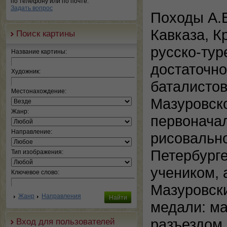
по телефону или по почте.
Задать вопрос
Походы А.В
Кавказа, К
Поиск картины
русско-тур
Название картины:
достаточно
Художник:
баталистов
Местонахождение:
Мазуровско
Жанр:
первонача
Направление:
рисовальн
Петербург
Тип изображения:
учеником, 
Ключевое слово:
Мазуровск
Жанр
Направления
медали: м
разъездом 
Вход для пользователей