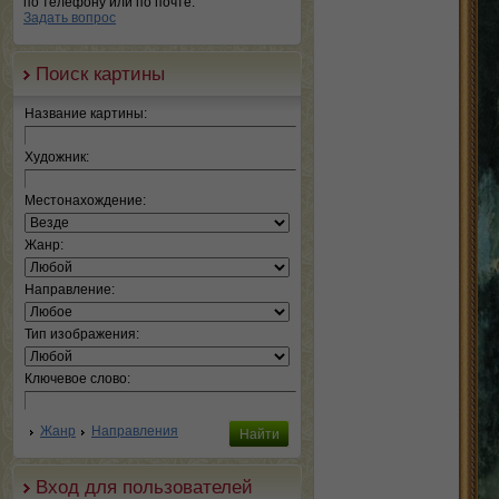
по телефону или по почте.
Задать вопрос
Поиск картины
Название картины:
Художник:
Местонахождение:
Жанр:
Направление:
Тип изображения:
Ключевое слово:
Жанр
Направления
Вход для пользователей