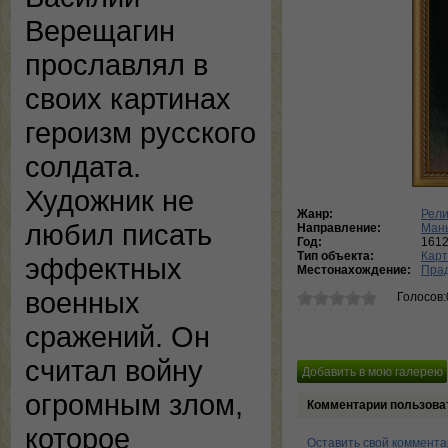
Верещагин
прославлял в
своих картинах
героизм русского
солдата.
Художник не
Жанр:
Рели
любил писать
Направление:
Ман
Год:
161
Тип объекта:
Кар
эффектных
Местонахождение:
Пра
военных
Голосов:
сражений. Он
считал войну
огромным злом,
Комментарии пользова
которое
Оставить свой коммент