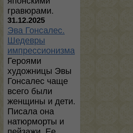
японскими
гравюрами.
31.12.2025
Эва Гонсалес.
Шедевры
импрессионизма
Героями
художницы Эвы
Гонсалес чаще
всего были
женщины и дети.
Писала она
натюрморты и
пейзажи. Ее