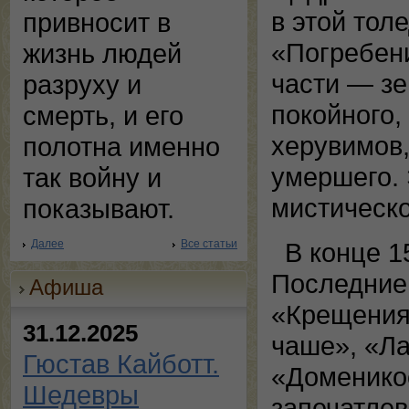
в этой тол
привносит в
«Погребени
жизнь людей
части — з
разруху и
покойного,
смерть, и его
херувимов,
полотна именно
умершего.
так войну и
мистическо
показывают.
В конце 1
Далее
Все статьи
Последние
Афиша
«Крещения
31.12.2025
чаше», «Ла
Гюстав Кайботт.
«Доменикос
Шедевры
запечатлев