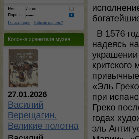
исполнение
Имя:
Пароль:
богатейшие
Регистрация
Забыли пароль?
В 1576 го
Колонка хранителя музея
надеясь на
украшении
критского 
привычные
«Эль Грек
27.01.2026
при испанс
Василий
Греко посл
Верещагин.
годах худо
Великие полотна
эль Антигу
Василий
Марии», «