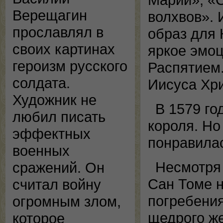
Верещагин
волхвов».
прославлял в
образ для
своих картинах
яркое эмоц
героизм русского
Распятием
солдата.
Иисуса Хри
Художник не
В 1579 го
любил писать
короля. Но
эффектных
понравилас
военных
Несмотря 
сражений. Он
Сан Томе н
считал войну
погребения
огромным злом,
щедрого ж
которое