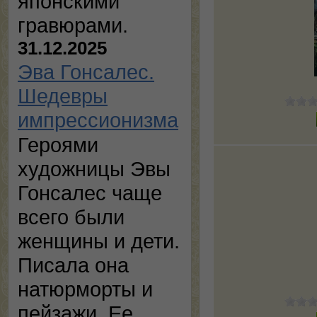
японскими
гравюрами.
31.12.2025
Эва Гонсалес.
Шедевры
импрессионизма
Героями
художницы Эвы
Гонсалес чаще
всего были
женщины и дети.
Писала она
натюрморты и
пейзажи. Ее