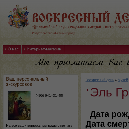
Издательство «Белый город»
О нас
Интернет-магазин
Ваш персональный
Воскресный день
»
Музей
экскурсовод
Эль Гр
(495) 641–31–00
Дата рож
Дата смер
На все ваши вопросы мы рады ответить