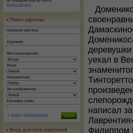
по телефону или по почте.
Задать вопрос
Доменико
своенравн
Поиск картины
Дамаскинос
Название картины:
Доменикоса
Художник:
деревушки 
Местонахождение:
уехал в Ве
Жанр:
знаменитог
Тинторетто
Направление:
произведе
Тип изображения:
слепорожд
Ключевое слово:
написал за
Жанр
Направления
Лаврентия
Филиппом I
Вход для пользователей