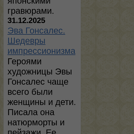
японскими
гравюрами.
31.12.2025
Эва Гонсалес.
Шедевры
импрессионизма
Героями
художницы Эвы
Гонсалес чаще
всего были
женщины и дети.
Писала она
натюрморты и
пейзажи. Ее