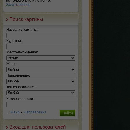
по телефону или по почте.
Задать вопрос
Поиск картины
Название картины:
Художник:
Местонахождение:
Жанр:
Направление:
Тип изображения:
Ключевое слово:
Жанр
Направления
Вход для пользователей