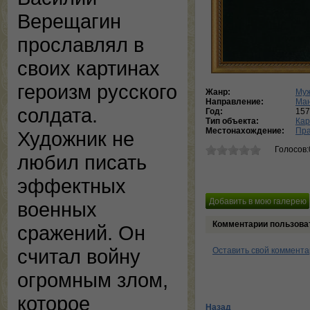
Верещагин
прославлял в
своих картинах
героизм русского
Жанр:
Муж
Направление:
Ма
солдата.
Год:
15
Тип объекта:
Кар
Местонахождение:
Пра
Художник не
Голосов:
любил писать
эффектных
военных
Комментарии пользова
сражений. Он
считал войну
Оставить свой коммент
огромным злом,
которое
Назад