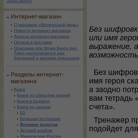
Задать вопрос
Интернет-магазин
О магазине «Воскресный день»
Без шифровк
Новости интернет-магазина
или имя геро
Анонсы интернет-магазина
Оплата и доставка
выражение, 
Описание для блока Книга дня.
Текст располагается над
возможность
Картинкой и кратким описанием
Без шифровк
Разделы интернет-
имя героя ск
магазина
а заодно пот
Книги
Книги по областям знаний
вам тетрадь 
Книги в подарок
счета».
Книги по сериям
50
Тренажер пр
Большая коллекция
Великие полотна
подойдет для
Детский альбом
Живописная Россия