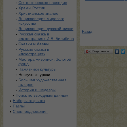
Святоотеческое наследие
Храмы России
Христианское знание
Энциклопедия мирового
искусства
Энциклопедия русской жизни
Назад
Русская сказка в
иллюстрациях И.Я. Билибина
Сказки и басни
Русские сказки в
Поделиться…
иллюстрациях
Мастера живописи. Золотой
фонд
Памятники культуры
Нескучные уроки
Большая художественная
галерея
История и шедевры
Поиск по выходным данным
Наборы открыток
Пазлы
Спецпредложения