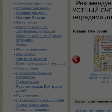
Рекомендует
Занимательные науки
Исторический роман
УСТНЫЙ СЧЕТ.
История для детей
тетрадями дл
История России
Книга героев
Мастера живописи.
Зарубежные художники
Товары этой серии:
Мастера живописи. Русские
художники
Мифы
Моя первая книга
Мы русские
Обо всем на свете
Памятники мировой культуры
Православие
Русская классическая
ни с чередующимися
Круглые числа и
Автостопом по 
библиотека
сными. Книга своими
дополнения к ним. Квест-
Квест-тренажер
рукам …
Русская книга
тренажер у …
счета 
Русская семья. Книги для
детей
Русская школа
Русский исторический роман
Комментарии пользоват
Самые знаменитые
Сказочная кладовая
Оставить свой комментар