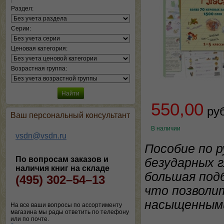
Раздел:
Серии:
Ценовая категория:
Возрастная группа:
550,00
ру
Ваш персональный консультант
В наличии
vsdn@vsdn.ru
Пособие по 
По вопросам заказов и
безударных г
наличия книг на складе
большая под
(495) 302–54–13
что позволи
насыщенным
На все ваши вопросы по ассортименту
магазина мы рады ответить по телефону
или по почте.