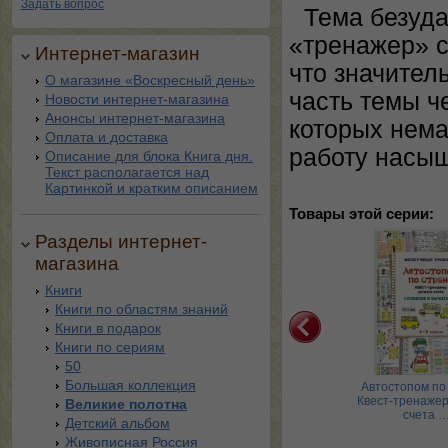
Задать вопрос
Тема безуда
«тренажер» с
Интернет-магазин
что значител
О магазине «Воскресный день»
часть темы ч
Новости интернет-магазина
Анонсы интернет-магазина
которых нема
Оплата и доставка
работу насыщ
Описание для блока Книга дня.
Текст располагается над
Картинкой и кратким описанием
Товары этой серии:
Разделы интернет-
магазина
Книги
Книги по областям знаний
Книги в подарок
Книги по сериям
50
Большая коллекция
ни с чередующимися
Круглые числа и
Автостопом по 
сными. Книга своими
дополнения к ним. Квест-
Квест-тренажер
Великие полотна
рукам …
тренажер у …
счета 
Детский альбом
Живописная Россия