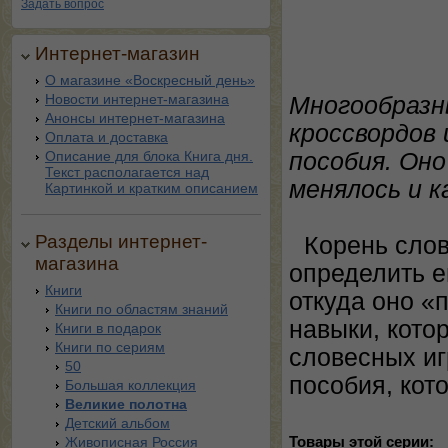
Задать вопрос
Интернет-магазин
О магазине «Воскресный день»
Новости интернет-магазина
Многообразны
Анонсы интернет-магазина
кроссвордов
Оплата и доставка
Описание для блока Книга дня.
пособия. Оно
Текст располагается над
менялось и к
Картинкой и кратким описанием
Разделы интернет-
Корень слов
магазина
определить е
Книги
откуда оно «
Книги по областям знаний
навыки, кото
Книги в подарок
Книги по сериям
словесных иг
50
пособия, кот
Большая коллекция
Великие полотна
Детский альбом
Живописная Россия
Товары этой серии: