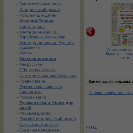
Занимательные науки
Исторический роман
История для детей
История России
Книга героев
Мастера живописи.
Зарубежные художники
Мастера живописи. Русские
художники
ни с чередующимися
Круглые числа и
Автостопом по 
Мифы
сными. Книга своими
дополнения к ним. Квест-
Квест-тренажер
рукам …
тренажер у …
счета 
Моя первая книга
Мы русские
Обо всем на свете
Памятники мировой культуры
Православие
Комментарии пользоват
Русская классическая
библиотека
Оставить свой комментар
Русская книга
Русская семья. Книги для
детей
Русская школа
Русский исторический роман
Самые знаменитые
Назад
Сказочная кладовая