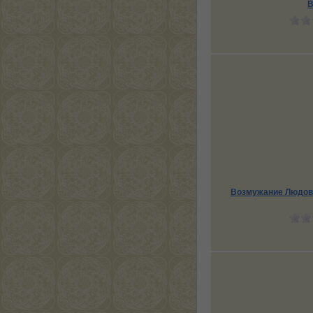
В
Возмужание Людовик