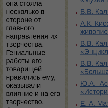
она стояла
несколько в
В.В. Ка
стороне от
А.К. Ки
главного
живопис
направления их
В.В. Ка
творчества.
«Энцикл
Гениальные
работы его
В.В. Ка
товарищей
«Больша
нравились ему,
Ю.А. Ас
оказывали
«Истори
влияние и на его
творчество.
Е. А. Ма