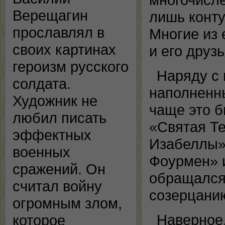
Верещагин
лишь конту
прославлял в
Многие из 
своих картинах
и его друз
героизм русского
Наряду с
солдата.
наполненны
Художник не
чаще это б
любил писать
«Святая Те
эффектных
Изабеллы»,
военных
Фоурмен» и
сражений. Он
обращался 
считал войну
созерцанию
огромным злом,
Наверное,
которое