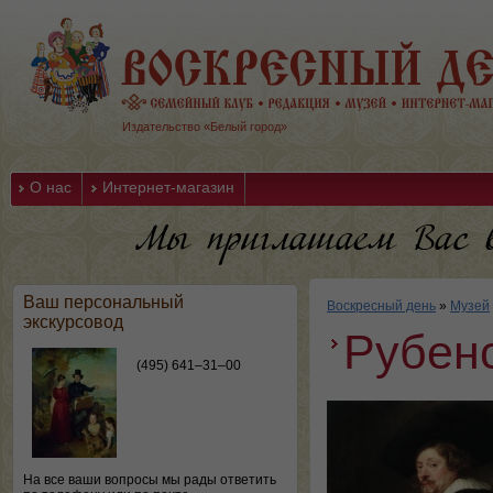
Издательство «Белый город»
О нас
Интернет-магазин
Ваш персональный
Воскресный день
»
Музей
экскурсовод
Рубен
(495) 641–31–00
На все ваши вопросы мы рады ответить