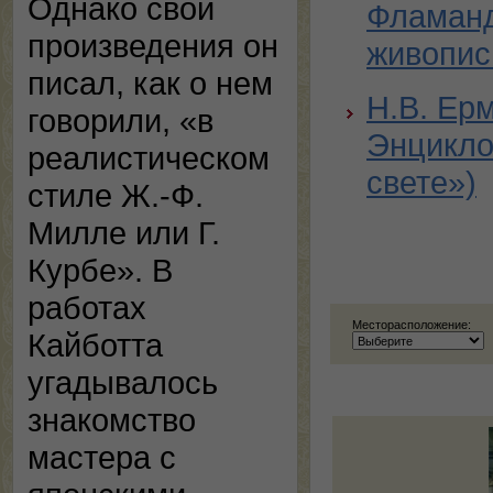
Однако свои
Фламанд
произведения он
живопис
писал, как о нем
Н.В. Ер
говорили, «в
Энцикло
реалистическом
свете»)
стиле Ж.-Ф.
Милле или Г.
Курбе». В
работах
Месторасположение:
Кайботта
угадывалось
знакомство
мастера с