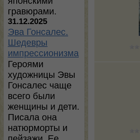
японскими
гравюрами.
31.12.2025
Эва Гонсалес.
Шедевры
импрессионизма
Героями
художницы Эвы
Гонсалес чаще
всего были
женщины и дети.
Писала она
натюрморты и
пейзажи. Ее