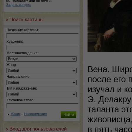
по телефону или по почте.
Задать вопрос
Поиск картины
Название картины:
Художник:
Местонахождение:
Жанр:
Вена. Широ
после его 
Направление:
изучал и к
Тип изображения:
Э. Делакру
Ключевое слово:
таланта эт
Жанр
Направления
живописца,
в пять час
Вход для пользователей