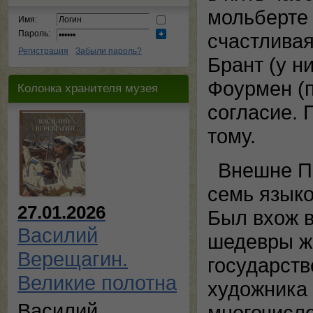
мольберте 
Имя:
Пароль:
счастливая
Регистрация
Забыли пароль?
Брант (у н
Фоурмен (п
Колонка хранителя музея
согласие. 
тому.
Внешне П
семь языко
27.01.2026
Был вхож в
Василий
шедевры ж
Верещагин.
государств
Великие полотна
художника 
Василий
многочисл